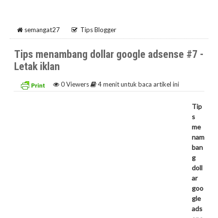
semangat27
Tips Blogger
Tips menambang dollar google adsense #7 -
Letak iklan
0
Viewers
4 menit untuk baca artikel ini
Tip
s
me
nam
ban
g
doll
ar
goo
gle
ads