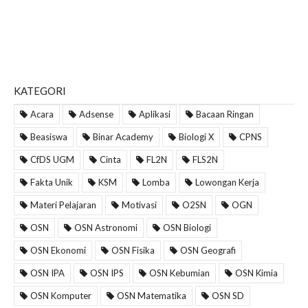
KATEGORI
Acara
Adsense
Aplikasi
Bacaan Ringan
Beasiswa
Binar Academy
Biologi X
CPNS
CfDS UGM
Cinta
FL2N
FLS2N
Fakta Unik
KSM
Lomba
Lowongan Kerja
Materi Pelajaran
Motivasi
O2SN
OGN
OSN
OSN Astronomi
OSN Biologi
OSN Ekonomi
OSN Fisika
OSN Geografi
OSN IPA
OSN IPS
OSN Kebumian
OSN Kimia
OSN Komputer
OSN Matematika
OSN SD