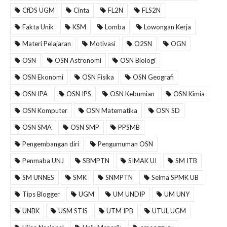
CfDS UGM
Cinta
FL2N
FLS2N
Fakta Unik
KSM
Lomba
Lowongan Kerja
Materi Pelajaran
Motivasi
O2SN
OGN
OSN
OSN Astronomi
OSN Biologi
OSN Ekonomi
OSN Fisika
OSN Geografi
OSN IPA
OSN IPS
OSN Kebumian
OSN Kimia
OSN Komputer
OSN Matematika
OSN SD
OSN SMA
OSN SMP
PPSMB
Pengembangan diri
Pengumuman OSN
Penmaba UNJ
SBMPTN
SIMAK UI
SM ITB
SM UNNES
SMK
SNMPTN
Selma SPMK UB
Tips Blogger
UGM
UM UNDIP
UM UNY
UNBK
USM STIS
UTM IPB
UTUL UGM