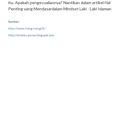
itu. Apakah pengecualiannya? Nantikan dalam artikel
Hal
Penting yang Mendasardalam Mindset Laki - Laki Idaman
Sumber :
http://www.iseng-iseng.tk/
http://brebes-punya.blogspot.com