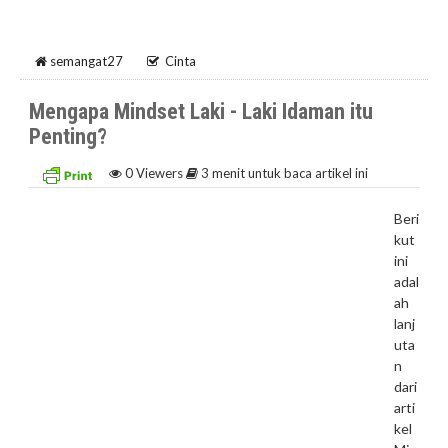
semangat27
Cinta
Mengapa Mindset Laki - Laki Idaman itu
Penting?
0
Viewers
3 menit untuk baca artikel ini
Beri
kut
ini
adal
ah
lanj
uta
n
dari
arti
kel