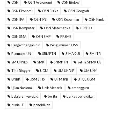
OSN
OSN Astronomi
OSN Biologi
OSN Ekonomi
OSN Fisika
OSN Geografi
OSN IPA
OSN IPS
OSN Kebumian
OSN Kimia
OSN Komputer
OSN Matematika
OSN SD
OSN SMA
OSN SMP
PPSMB
Pengembangan diri
Pengumuman OSN
Penmaba UNJ
SBMPTN
SIMAK UI
SM ITB
SM UNNES
SMK
SNMPTN
Selma SPMK UB
Tips Blogger
UGM
UM UNDIP
UM UNY
UNBK
USM STIS
UTM IPB
UTUL UGM
Ujian Nasional
Unik Menarik
amongguru
belajarangewebid
berita
berkas pendidikan
dunia IT
pendidikan