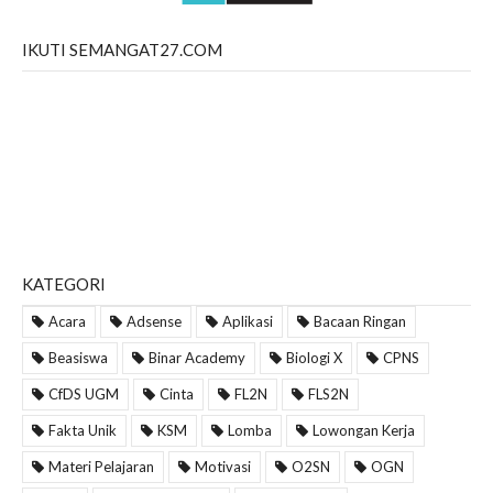
IKUTI SEMANGAT27.COM
KATEGORI
Acara
Adsense
Aplikasi
Bacaan Ringan
Beasiswa
Binar Academy
Biologi X
CPNS
CfDS UGM
Cinta
FL2N
FLS2N
Fakta Unik
KSM
Lomba
Lowongan Kerja
Materi Pelajaran
Motivasi
O2SN
OGN