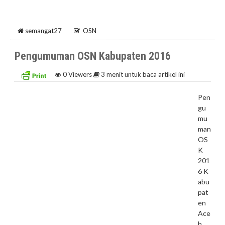
semangat27
OSN
Pengumuman OSN Kabupaten 2016
0
Viewers
3 menit untuk baca artikel ini
Pen
gu
mu
man
OS
K
201
6 K
abu
pat
en
Ace
h