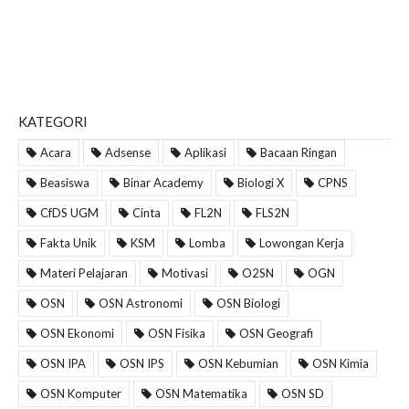
KATEGORI
Acara
Adsense
Aplikasi
Bacaan Ringan
Beasiswa
Binar Academy
Biologi X
CPNS
CfDS UGM
Cinta
FL2N
FLS2N
Fakta Unik
KSM
Lomba
Lowongan Kerja
Materi Pelajaran
Motivasi
O2SN
OGN
OSN
OSN Astronomi
OSN Biologi
OSN Ekonomi
OSN Fisika
OSN Geografi
OSN IPA
OSN IPS
OSN Kebumian
OSN Kimia
OSN Komputer
OSN Matematika
OSN SD