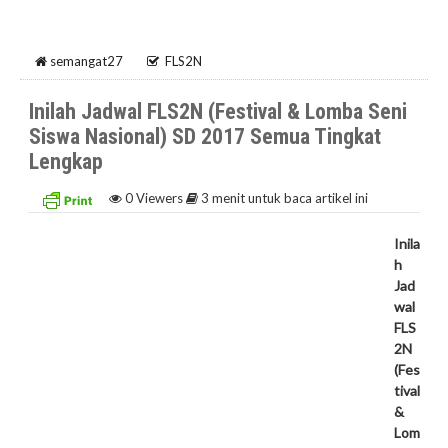
semangat27
FLS2N
Inilah Jadwal FLS2N (Festival & Lomba Seni
Siswa Nasional) SD 2017 Semua Tingkat
Lengkap
0
Viewers
3 menit untuk baca artikel ini
Inila
h
Jad
wal
FLS
2N
(Fes
tival
&
Lom