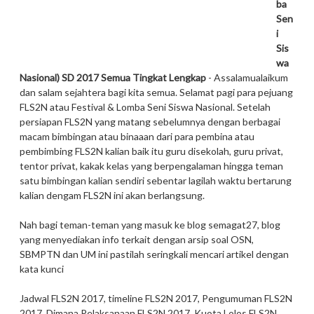
ba
Sen
i
Sis
wa
Nasional) SD 2017 Semua Tingkat Lengkap
- Assalamualaikum
dan salam sejahtera bagi kita semua. Selamat pagi para pejuang
FLS2N atau Festival & Lomba Seni Siswa Nasional. Setelah
persiapan FLS2N yang matang sebelumnya dengan berbagai
macam bimbingan atau binaaan dari para pembina atau
pembimbing FLS2N kalian baik itu guru disekolah, guru privat,
tentor privat, kakak kelas yang berpengalaman hingga teman
satu bimbingan kalian sendiri sebentar lagilah waktu bertarung
kalian dengam FLS2N ini akan berlangsung.
Nah bagi teman-teman yang masuk ke blog semagat27, blog
yang menyediakan info terkait dengan arsip soal OSN,
SBMPTN dan UM ini pastilah seringkali mencari artikel dengan
kata kunci
Jadwal FLS2N 2017, timeline FLS2N 2017, Pengumuman FLS2N
2017, Dimana Pelaksanaan FLS2N 2017, Kuota Lolos FLS2N