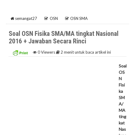
semangat27
OSN
OSN SMA
Soal OSN Fisika SMA/MA tingkat Nasional
2016 + Jawaban Secara Rinci
0
Viewers
2 menit untuk baca artikel ini
Soal
OS
N
Fisi
ka
SM
A/
MA
ting
kat
Nas