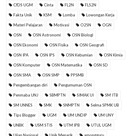
CfDS UGM
Cinta
FL2N
FLS2N
Fakta Unik
KSM
Lomba
Lowongan Kerja
Materi Pelajaran
Motivasi
O2SN
OGN
OSN
OSN Astronomi
OSN Biologi
OSN Ekonomi
OSN Fisika
OSN Geografi
OSN IPA
OSN IPS
OSN Kebumian
OSN Kimia
OSN Komputer
OSN Matematika
OSN SD
OSN SMA
OSN SMP
PPSMB
Pengembangan diri
Pengumuman OSN
Penmaba UNJ
SBMPTN
SIMAK UI
SM ITB
SM UNNES
SMK
SNMPTN
Selma SPMK UB
Tips Blogger
UGM
UM UNDIP
UM UNY
UNBK
USM STIS
UTM IPB
UTUL UGM
Ujian Nasional
Unik Menarik
amongguru