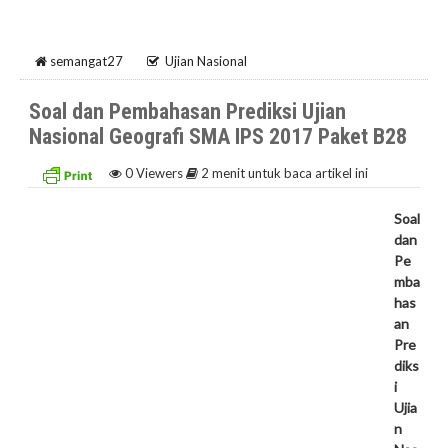
semangat27
Ujian Nasional
Soal dan Pembahasan Prediksi Ujian
Nasional Geografi SMA IPS 2017 Paket B28
0
Viewers
2 menit untuk baca artikel ini
Soal
dan
Pe
mba
has
an
Pre
diks
i
Ujia
n