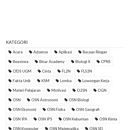
KATEGORI
Acara
Adsense
Aplikasi
Bacaan Ringan
Beasiswa
Binar Academy
Biologi X
CPNS
CfDS UGM
Cinta
FL2N
FLS2N
Fakta Unik
KSM
Lomba
Lowongan Kerja
Materi Pelajaran
Motivasi
O2SN
OGN
OSN
OSN Astronomi
OSN Biologi
OSN Ekonomi
OSN Fisika
OSN Geografi
OSN IPA
OSN IPS
OSN Kebumian
OSN Kimia
OSN Komputer
OSN Matematika
OSN SD