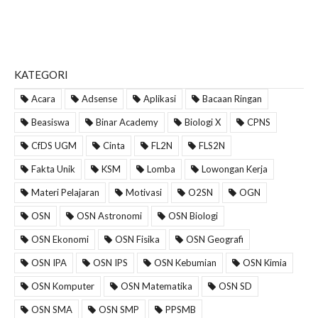
KATEGORI
Acara
Adsense
Aplikasi
Bacaan Ringan
Beasiswa
Binar Academy
Biologi X
CPNS
CfDS UGM
Cinta
FL2N
FLS2N
Fakta Unik
KSM
Lomba
Lowongan Kerja
Materi Pelajaran
Motivasi
O2SN
OGN
OSN
OSN Astronomi
OSN Biologi
OSN Ekonomi
OSN Fisika
OSN Geografi
OSN IPA
OSN IPS
OSN Kebumian
OSN Kimia
OSN Komputer
OSN Matematika
OSN SD
OSN SMA
OSN SMP
PPSMB