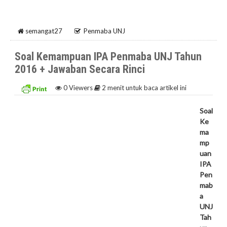
semangat27
Penmaba UNJ
Soal Kemampuan IPA Penmaba UNJ Tahun
2016 + Jawaban Secara Rinci
0
Viewers
2 menit untuk baca artikel ini
Soal
Ke
ma
mp
uan
IPA
Pen
mab
a
UNJ
Tah