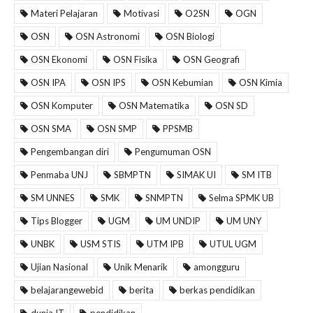
Materi Pelajaran
Motivasi
O2SN
OGN
OSN
OSN Astronomi
OSN Biologi
OSN Ekonomi
OSN Fisika
OSN Geografi
OSN IPA
OSN IPS
OSN Kebumian
OSN Kimia
OSN Komputer
OSN Matematika
OSN SD
OSN SMA
OSN SMP
PPSMB
Pengembangan diri
Pengumuman OSN
Penmaba UNJ
SBMPTN
SIMAK UI
SM ITB
SM UNNES
SMK
SNMPTN
Selma SPMK UB
Tips Blogger
UGM
UM UNDIP
UM UNY
UNBK
USM STIS
UTM IPB
UTUL UGM
Ujian Nasional
Unik Menarik
amongguru
belajarangewebid
berita
berkas pendidikan