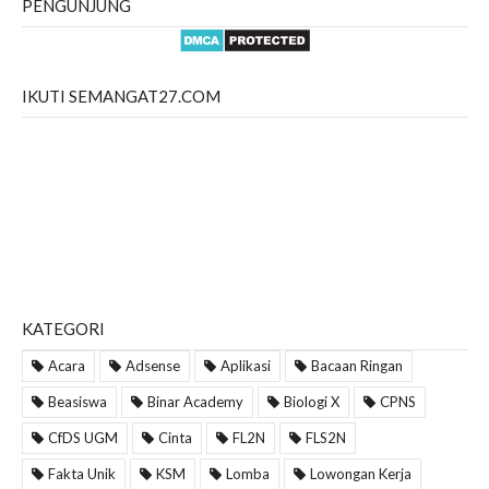
PENGUNJUNG
IKUTI SEMANGAT27.COM
KATEGORI
Acara
Adsense
Aplikasi
Bacaan Ringan
Beasiswa
Binar Academy
Biologi X
CPNS
CfDS UGM
Cinta
FL2N
FLS2N
Fakta Unik
KSM
Lomba
Lowongan Kerja