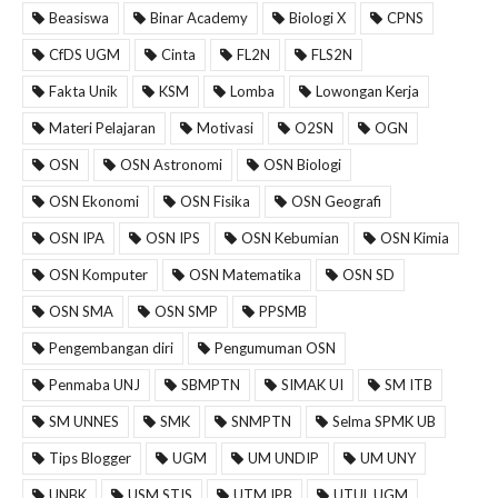
Beasiswa
Binar Academy
Biologi X
CPNS
CfDS UGM
Cinta
FL2N
FLS2N
Fakta Unik
KSM
Lomba
Lowongan Kerja
Materi Pelajaran
Motivasi
O2SN
OGN
OSN
OSN Astronomi
OSN Biologi
OSN Ekonomi
OSN Fisika
OSN Geografi
OSN IPA
OSN IPS
OSN Kebumian
OSN Kimia
OSN Komputer
OSN Matematika
OSN SD
OSN SMA
OSN SMP
PPSMB
Pengembangan diri
Pengumuman OSN
Penmaba UNJ
SBMPTN
SIMAK UI
SM ITB
SM UNNES
SMK
SNMPTN
Selma SPMK UB
Tips Blogger
UGM
UM UNDIP
UM UNY
UNBK
USM STIS
UTM IPB
UTUL UGM