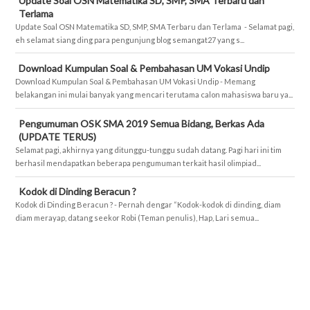
Update Soal OSN Matematika SD, SMP, SMA Terbaru dan
Terlama
Update Soal OSN Matematika SD, SMP, SMA Terbaru dan Terlama - Selamat pagi,
eh selamat siang ding para pengunjung blog semangat27 yang s...
Download Kumpulan Soal & Pembahasan UM Vokasi Undip
Download Kumpulan Soal & Pembahasan UM Vokasi Undip - Memang
belakangan ini mulai banyak yang mencari terutama calon mahasiswa baru ya...
Pengumuman OSK SMA 2019 Semua Bidang, Berkas Ada
(UPDATE TERUS)
Selamat pagi, akhirnya yang ditunggu-tunggu sudah datang. Pagi hari ini tim
berhasil mendapatkan beberapa pengumuman terkait hasil olimpiad...
Kodok di Dinding Beracun ?
Kodok di Dinding Beracun ? - Pernah dengar “Kodok-kodok di dinding, diam
diam merayap, datang seekor Robi (Teman penulis), Hap, Lari semua...