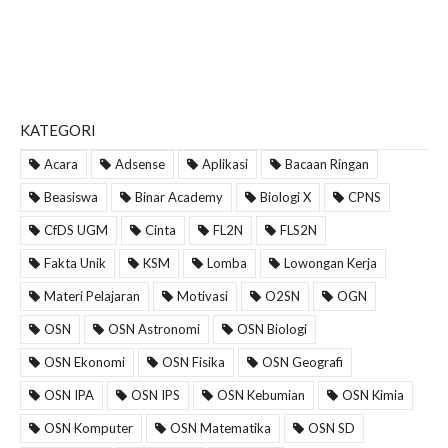
KATEGORI
Acara
Adsense
Aplikasi
Bacaan Ringan
Beasiswa
Binar Academy
Biologi X
CPNS
CfDS UGM
Cinta
FL2N
FLS2N
Fakta Unik
KSM
Lomba
Lowongan Kerja
Materi Pelajaran
Motivasi
O2SN
OGN
OSN
OSN Astronomi
OSN Biologi
OSN Ekonomi
OSN Fisika
OSN Geografi
OSN IPA
OSN IPS
OSN Kebumian
OSN Kimia
OSN Komputer
OSN Matematika
OSN SD