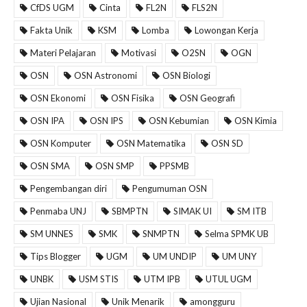
CfDS UGM
Cinta
FL2N
FLS2N
Fakta Unik
KSM
Lomba
Lowongan Kerja
Materi Pelajaran
Motivasi
O2SN
OGN
OSN
OSN Astronomi
OSN Biologi
OSN Ekonomi
OSN Fisika
OSN Geografi
OSN IPA
OSN IPS
OSN Kebumian
OSN Kimia
OSN Komputer
OSN Matematika
OSN SD
OSN SMA
OSN SMP
PPSMB
Pengembangan diri
Pengumuman OSN
Penmaba UNJ
SBMPTN
SIMAK UI
SM ITB
SM UNNES
SMK
SNMPTN
Selma SPMK UB
Tips Blogger
UGM
UM UNDIP
UM UNY
UNBK
USM STIS
UTM IPB
UTUL UGM
Ujian Nasional
Unik Menarik
amongguru