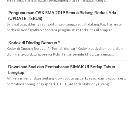
eh selamat siang ding para pengunjung blog semangat27 yang s...
Pengumuman OSK SMA 2019 Semua Bidang, Berkas Ada
(UPDATE TERUS)
Selamat pagi, akhirnya yang ditunggu-tunggu sudah datang. Pagi hari ini tim
berhasil mendapatkan beberapa pengumuman terkait hasil olimpiad...
Kodok di Dinding Beracun ?
Kodok di Dinding Beracun ? - Pernah dengar “Kodok-kodok di dinding, diam
diam merayap, datang seekor Robi (Teman penulis), Hap, Lari semua...
Download Soal dan Pembahasan SIMAK UI Setiap Tahun
Lengkap
Artikel ini menuliskan tentang download arsip berkas soal dan jawaban serta
pembahasan yang lengkap dari UTUL UGM setiap tahunnya yang ...