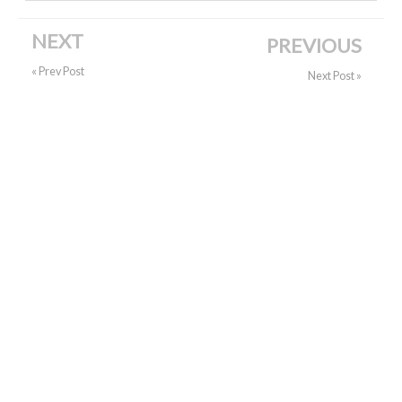
NEXT
PREVIOUS
« Prev Post
Next Post »