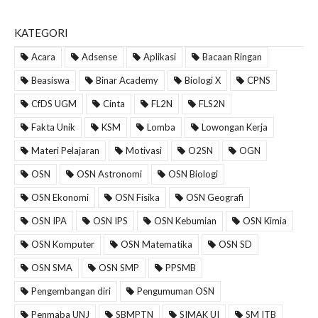
KATEGORI
Acara
Adsense
Aplikasi
Bacaan Ringan
Beasiswa
Binar Academy
Biologi X
CPNS
CfDS UGM
Cinta
FL2N
FLS2N
Fakta Unik
KSM
Lomba
Lowongan Kerja
Materi Pelajaran
Motivasi
O2SN
OGN
OSN
OSN Astronomi
OSN Biologi
OSN Ekonomi
OSN Fisika
OSN Geografi
OSN IPA
OSN IPS
OSN Kebumian
OSN Kimia
OSN Komputer
OSN Matematika
OSN SD
OSN SMA
OSN SMP
PPSMB
Pengembangan diri
Pengumuman OSN
Penmaba UNJ
SBMPTN
SIMAK UI
SM ITB