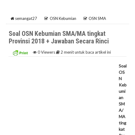
semangat27
OSN Kebumian
OSN SMA
Soal OSN Kebumian SMA/MA tingkat
Provinsi 2018 + Jawaban Secara Rinci
0
Viewers
2 menit untuk baca artikel ini
Soal
OS
N
Keb
umi
an
SM
A/
MA
ting
kat