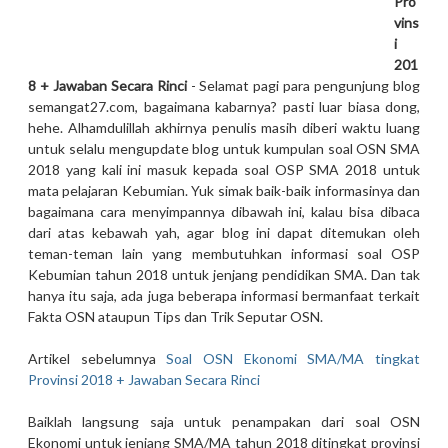
Pro
vins
i
201
8 + Jawaban Secara Rinci
- Selamat pagi para pengunjung blog
semangat27.com, bagaimana kabarnya? pasti luar biasa dong,
hehe. Alhamdulillah akhirnya penulis masih diberi waktu luang
untuk selalu mengupdate blog untuk kumpulan soal OSN SMA
2018 yang kali ini masuk kepada soal OSP SMA 2018 untuk
mata pelajaran Kebumian. Yuk simak baik-baik informasinya dan
bagaimana cara menyimpannya dibawah ini, kalau bisa dibaca
dari atas kebawah yah, agar blog ini dapat ditemukan oleh
teman-teman lain yang membutuhkan informasi soal OSP
Kebumian tahun 2018 untuk jenjang pendidikan SMA. Dan tak
hanya itu saja, ada juga beberapa informasi bermanfaat terkait
Fakta OSN ataupun Tips dan Trik Seputar OSN.
Artikel sebelumnya
Soal OSN Ekonomi SMA/MA tingkat
Provinsi 2018 + Jawaban Secara Rinci
Baiklah langsung saja untuk penampakan dari soal OSN
Ekonomi untuk jenjang SMA/MA tahun 2018 ditingkat provinsi