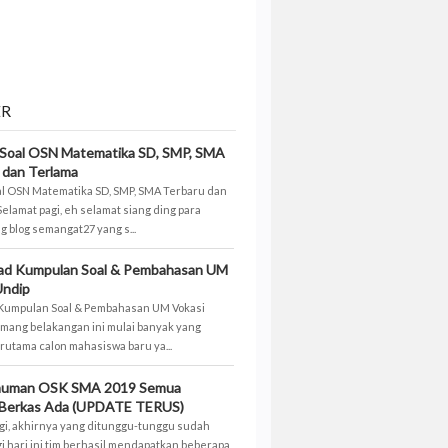
ER
Soal OSN Matematika SD, SMP, SMA
 dan Terlama
l OSN Matematika SD, SMP, SMA Terbaru dan
Selamat pagi, eh selamat siang ding para
 blog semangat27 yang s...
ad Kumpulan Soal & Pembahasan UM
Undip
Kumpulan Soal & Pembahasan UM Vokasi
mang belakangan ini mulai banyak yang
rutama calon mahasiswa baru ya...
uman OSK SMA 2019 Semua
 Berkas Ada (UPDATE TERUS)
gi, akhirnya yang ditunggu-tunggu sudah
gi hari ini tim berhasil mendapatkan beberapa