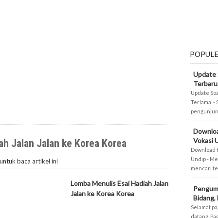
POPUL
Update 
Terbaru
Update Soa
Terlama - 
pengunjung
Downlo
Vokasi 
ah Jalan Jalan ke Korea Korea
Download 
Undip - Me
untuk baca artikel ini
mencari te
Lomba Menulis Esai Hadiah Jalan
Pengum
Jalan ke Korea Korea
Bidang,
Selamat pa
datang. Pa