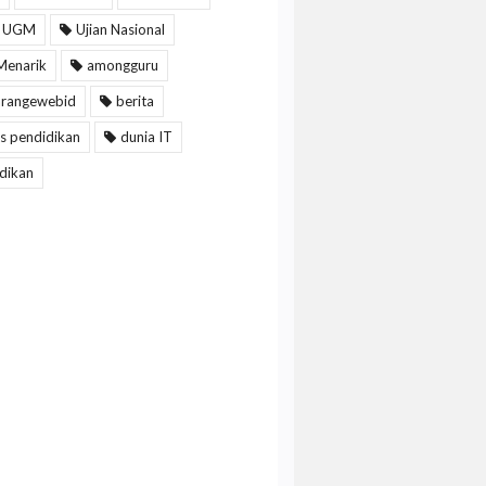
 UGM
Ujian Nasional
Menarik
amongguru
arangewebid
berita
s pendidikan
dunia IT
dikan