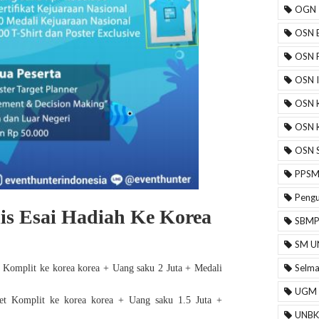
OGN
OSN B
OSN F
OSN 
OSN 
OSN 
OSN 
PPS
Peng
s Esai Hadiah Ke Korea
SBM
SM U
Selm
 Komplit ke korea korea + Uang saku 2 Juta + Medali
UGM
et Komplit ke korea korea + Uang saku 1.5 Juta +
UNBK