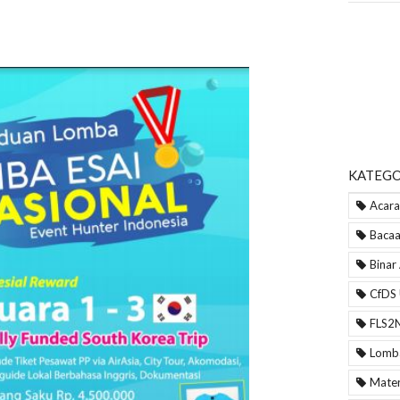
KATEGO
Acara
Bacaa
Binar
CfDS
FLS2
Lomb
Mater