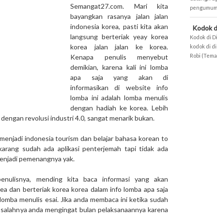
Semangat27.com. Mari kita
pengumuman
bayangkan rasanya jalan jalan
indonesia korea, pasti kita akan
Kodok d
langsung berteriak yeay korea
Kodok di D
korea jalan jalan ke korea.
kodok di d
Robi (Teman
Kenapa penulis menyebut
demikian, karena kali ini lomba
apa saja yang akan di
informasikan di website info
lomba ini adalah lomba menulis
dengan hadiah ke korea. Lebih
dengan revolusi industri 4.0, sangat menarik bukan.
menjadi indonesia tourism dan belajar bahasa korean to
karang sudah ada aplikasi penterjemah tapi tidak ada
enjadi pemenangnya yak.
nulisnya, mending kita baca informasi yang akan
a dan berteriak korea korea dalam info lomba apa saja
lomba menulis esai. Jika anda membaca ini ketika sudah
a salahnya anda mengingat bulan pelaksanaannya karena