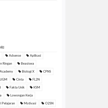
RI
Adsense
Aplikasi
n Ringan
Beasiswa
 Academy
Biologi X
CPNS
 UGM
Cinta
FL2N
N
Fakta Unik
KSM
a
Lowongan Kerja
i Pelajaran
Motivasi
O2SN