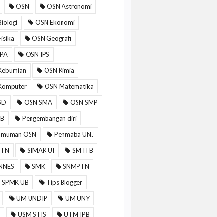
OSN
OSN Astronomi
iologi
OSN Ekonomi
isika
OSN Geografi
IPA
OSN IPS
Kebumian
OSN Kimia
Komputer
OSN Matematika
SD
OSN SMA
OSN SMP
MB
Pengembangan diri
umuman OSN
Penmaba UNJ
PTN
SIMAK UI
SM ITB
NNES
SMK
SNMPTN
a SPMK UB
Tips Blogger
UM UNDIP
UM UNY
USM STIS
UTM IPB