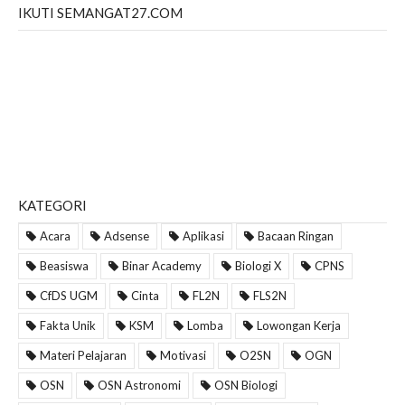
IKUTI SEMANGAT27.COM
KATEGORI
Acara
Adsense
Aplikasi
Bacaan Ringan
Beasiswa
Binar Academy
Biologi X
CPNS
CfDS UGM
Cinta
FL2N
FLS2N
Fakta Unik
KSM
Lomba
Lowongan Kerja
Materi Pelajaran
Motivasi
O2SN
OGN
OSN
OSN Astronomi
OSN Biologi