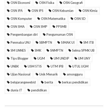
OSN Ekonomi
OSN Fisika
OSN Geografi
OSN IPA
OSN IPS
OSN Kebumian
OSN Kimia
OSN Komputer
OSN Matematika
OSN SD
OSN SMA
OSN SMP
PPSMB
Pengembangan diri
Pengumuman OSN
Penmaba UNJ
SBMPTN
SIMAK UI
SM ITB
SM UNNES
SMK
SNMPTN
Selma SPMK UB
Tips Blogger
UGM
UM UNDIP
UM UNY
UNBK
USM STIS
UTM IPB
UTUL UGM
Ujian Nasional
Unik Menarik
amongguru
belajarangewebid
berita
berkas pendidikan
dunia IT
pendidikan