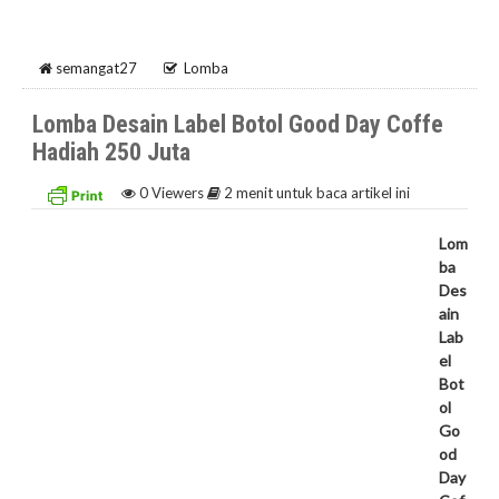
semangat27
Lomba
Lomba Desain Label Botol Good Day Coffe
Hadiah 250 Juta
0
Viewers
2 menit untuk baca artikel ini
Lom
ba
Des
ain
Lab
el
Bot
ol
Go
od
Day