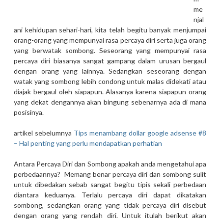
me
njal
ani kehidupan sehari-hari, kita telah begitu banyak menjumpai
orang-orang yang mempunyai rasa percaya diri serta juga orang
yang berwatak sombong. Seseorang yang mempunyai rasa
percaya diri biasanya sangat gampang dalam urusan bergaul
dengan orang yang lainnya. Sedangkan seseorang dengan
watak yang sombong lebih condong untuk malas didekati atau
diajak bergaul oleh siapapun. Alasanya karena siapapun orang
yang dekat dengannya akan bingung sebenarnya ada di mana
posisinya.
artikel sebelumnya
Tips menambang dollar google adsense #8
– Hal penting yang perlu mendapatkan perhatian
Antara Percaya Diri dan Sombong apakah anda mengetahui apa
perbedaannya?
Memang benar percaya diri dan sombong sulit
untuk dibedakan sebab sangat begitu tipis sekali perbedaan
diantara keduanya. Terlalu percaya diri dapat dikatakan
sombong, sedangkan orang yang tidak percaya diri disebut
dengan orang yang rendah diri. Untuk itulah berikut akan