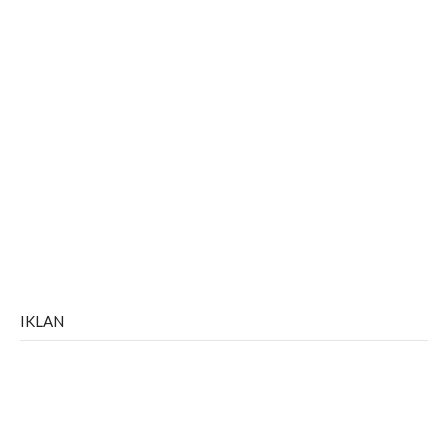
IKLAN