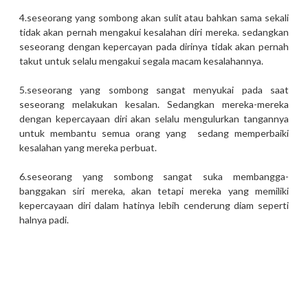
4.seseorang yang sombong akan sulit atau bahkan sama sekali
tidak akan pernah mengakui kesalahan diri mereka. sedangkan
seseorang dengan kepercayan pada dirinya tidak akan pernah
takut untuk selalu mengakui segala macam kesalahannya.
5.seseorang yang sombong sangat menyukai pada saat
seseorang melakukan kesalan. Sedangkan mereka-mereka
dengan kepercayaan diri akan selalu mengulurkan tangannya
untuk membantu semua orang yang
sedang memperbaiki
kesalahan yang mereka perbuat.
6.seseorang yang sombong sangat suka membangga-
banggakan siri mereka, akan tetapi mereka yang memiliki
kepercayaan diri dalam hatinya lebih cenderung diam seperti
halnya padi.