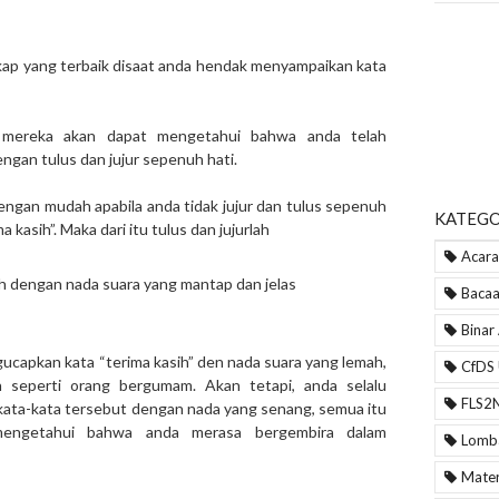
ikap yang terbaik disaat anda hendak menyampaikan kata
, mereka akan dapat mengetahui bahwa anda telah
ngan tulus dan jujur sepenuh hati.
gan mudah apabila anda tidak jujur dan tulus sepenuh
KATEGO
kasih”. Maka dari itu tulus dan jujurlah
Acara
ih dengan nada suara yang mantap dan jelas
Bacaa
Binar
ucapkan kata “terima kasih” den nada suara yang lemah,
CfDS
ih seperti orang bergumam. Akan tetapi, anda selalu
FLS2
ta-kata tersebut dengan nada yang senang, semua itu
mengetahui bahwa anda merasa bergembira dalam
Lomb
Mater