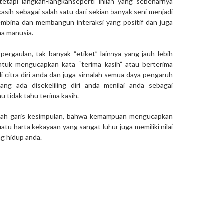
tapi langkah-langkahseperti inilah yang sebenarnya
sih sebagai salah satu dari sekian banyak seni menjadi
mbina dan membangun interaksi yang positif dan juga
ma manusia.
pergaulan, tak banyak “etiket” lainnya yang jauh lebih
uk mengucapkan kata “terima kasih” atau berterima
li citra diri anda dan juga sirnalah semua daya pengaruh
ang ada disekeliling diri anda menilai anda sebagai
u tidak tahu terima kasih.
ebuah garis kesimpulan, bahwa kemampuan mengucapkan
uatu harta kekayaan yang sangat luhur juga memiliki nilai
ng hidup anda.