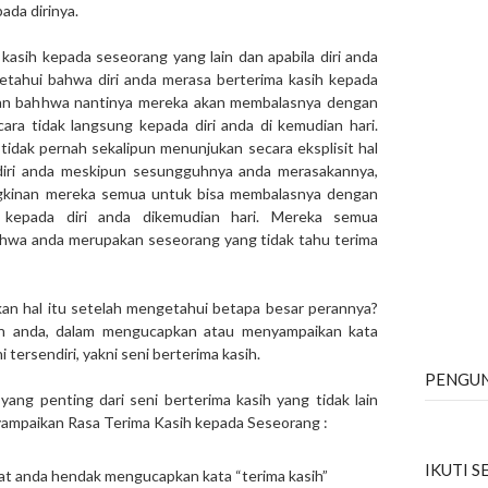
ada dirinya.
 kasih kepada seseorang yang lain dan apabila diri anda
tahui bahwa diri anda merasa berterima kasih kepada
ikan bahhwa nantinya mereka akan membalasnya dengan
cara tidak langsung kepada diri anda di kemudian hari.
a tidak pernah sekalipun menunjukan secara eksplisit hal
h diri anda meskipun sesungguhnya anda merasakannya,
gkinan mereka semua untuk bisa membalasnya dengan
 kepada diri anda dikemudian hari. Mereka semua
hwa anda merupakan seseorang yang tidak tahu terima
an hal itu setelah mengetahui betapa besar perannya?
ban anda, dalam mengucapkan atau menyampaikan kata
 tersendiri, yakni seni berterima kasih.
PENGU
 yang penting dari seni berterima kasih yang tidak lain
ampaikan Rasa Terima Kasih kepada Seseorang :
IKUTI 
isaat anda hendak mengucapkan kata “terima kasih”