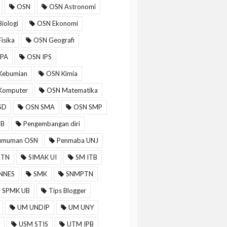
OSN
OSN Astronomi
iologi
OSN Ekonomi
isika
OSN Geografi
IPA
OSN IPS
Kebumian
OSN Kimia
Komputer
OSN Matematika
SD
OSN SMA
OSN SMP
MB
Pengembangan diri
umuman OSN
Penmaba UNJ
PTN
SIMAK UI
SM ITB
NNES
SMK
SNMPTN
a SPMK UB
Tips Blogger
UM UNDIP
UM UNY
USM STIS
UTM IPB