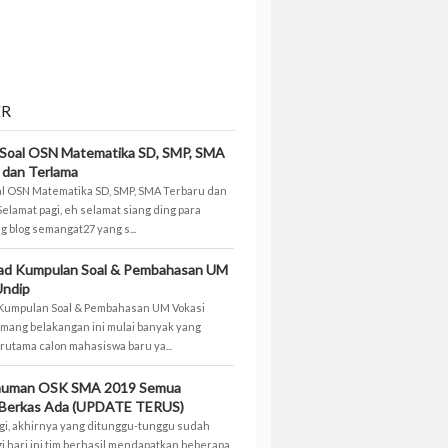
ER
Soal OSN Matematika SD, SMP, SMA
 dan Terlama
l OSN Matematika SD, SMP, SMA Terbaru dan
Selamat pagi, eh selamat siang ding para
 blog semangat27 yang s...
ad Kumpulan Soal & Pembahasan UM
Undip
Kumpulan Soal & Pembahasan UM Vokasi
mang belakangan ini mulai banyak yang
rutama calon mahasiswa baru ya...
uman OSK SMA 2019 Semua
 Berkas Ada (UPDATE TERUS)
gi, akhirnya yang ditunggu-tunggu sudah
gi hari ini tim berhasil mendapatkan beberapa