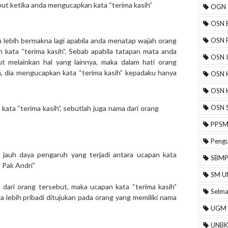
ut ketika anda mengucapkan kata “terima kasih”
OGN
OSN B
h lebih bermakna lagi apabila anda menatap wajah orang
OSN F
kata “terima kasih”. Sebab apabila tatapan mata anda
OSN 
t melainkan hal yang lainnya, maka dalam hati orang
 dia mengucapkan kata “terima kasih” kepadaku hanya
OSN 
OSN 
OSN 
ata “terima kasih”, sebutlah juga nama dari orang
PPS
Peng
jauh daya pengaruh yang terjadi antara ucapan kata
SBM
, Pak Andri”
SM U
ari orang tersebut, maka ucapan kata “terima kasih”
Selm
a lebih pribadi ditujukan pada orang yang memiliki nama
UGM
UNBK