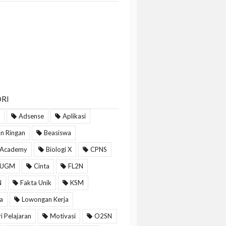
RI
Adsense
Aplikasi
n Ringan
Beasiswa
 Academy
Biologi X
CPNS
 UGM
Cinta
FL2N
N
Fakta Unik
KSM
a
Lowongan Kerja
i Pelajaran
Motivasi
O2SN