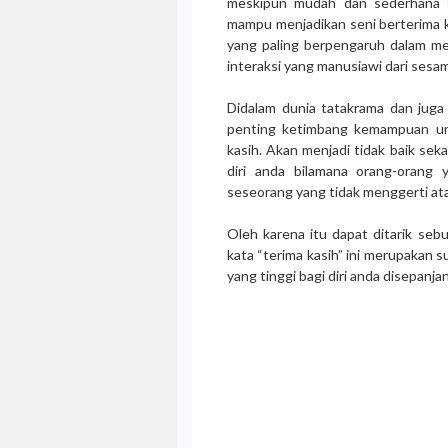
meskipun mudah dan sederhana te
mampu menjadikan seni berterima ka
yang paling berpengaruh dalam me
interaksi yang manusiawi dari sesa
Didalam dunia tatakrama dan juga 
penting ketimbang kemampuan unt
kasih. Akan menjadi tidak baik seka
diri anda bilamana orang-orang y
seseorang yang tidak menggerti ata
Oleh karena itu dapat ditarik s
kata “terima kasih” ini merupakan s
yang tinggi bagi diri anda disepanja