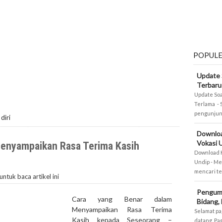
POPUL
Update 
Terbaru
Update Soa
Terlama - 
pengunjung
diri
Downlo
Vokasi 
Menyampaikan Rasa Terima Kasih
Download 
Undip - Me
mencari te
untuk baca artikel ini
Pengum
Cara yang Benar dalam
Bidang,
Menyampaikan Rasa Terima
Selamat pa
Kasih kepada Seseorang –
datang. Pa