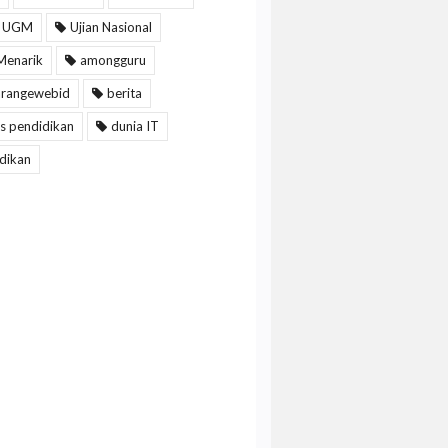
 UGM
Ujian Nasional
Menarik
amongguru
arangewebid
berita
s pendidikan
dunia IT
dikan