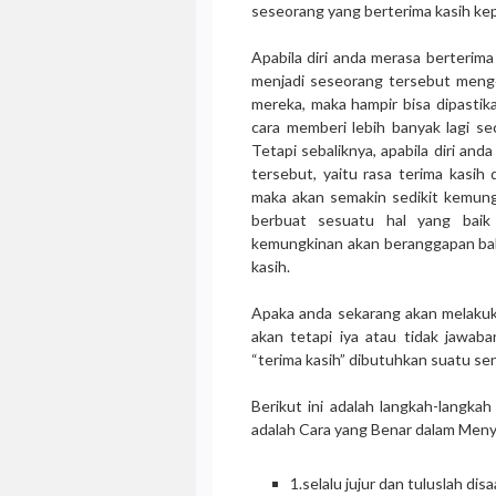
seseorang yang berterima kasih kep
Apabila diri anda merasa berterima
menjadi seseorang tersebut menge
mereka, maka hampir bisa dipast
cara memberi lebih banyak lagi se
Tetapi sebaliknya, apabila diri and
tersebut, yaitu rasa terima kasi
maka akan semakin sedikit kemun
berbuat sesuatu hal yang baik
kemungkinan akan beranggapan ba
kasih.
Apaka anda sekarang akan melakuk
akan tetapi iya atau tidak jawa
“terima kasih” dibutuhkan suatu seni
Berikut ini adalah langkah-langkah
adalah Cara yang Benar dalam Meny
1.selalu jujur dan tuluslah d