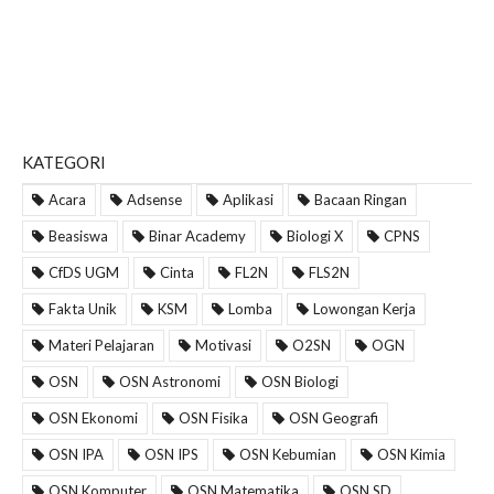
KATEGORI
Acara
Adsense
Aplikasi
Bacaan Ringan
Beasiswa
Binar Academy
Biologi X
CPNS
CfDS UGM
Cinta
FL2N
FLS2N
Fakta Unik
KSM
Lomba
Lowongan Kerja
Materi Pelajaran
Motivasi
O2SN
OGN
OSN
OSN Astronomi
OSN Biologi
OSN Ekonomi
OSN Fisika
OSN Geografi
OSN IPA
OSN IPS
OSN Kebumian
OSN Kimia
OSN Komputer
OSN Matematika
OSN SD