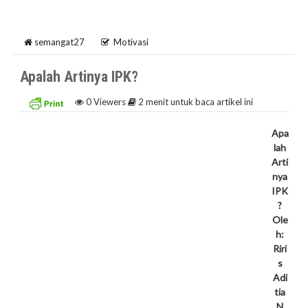
semangat27
Motivasi
Apalah Artinya IPK?
0
Viewers
2 menit untuk baca artikel ini
Apa
lah
Arti
nya
IPK
?
Ole
h:
Riri
s
Adi
tia
N