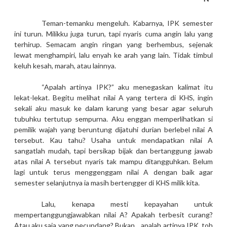
Teman-temanku mengeluh. Kabarnya, IPK semester
ini turun. Milikku juga turun, tapi nyaris cuma angin lalu yang
terhirup. Semacam angin ringan yang berhembus, sejenak
lewat menghampiri, lalu enyah ke arah yang lain. Tidak timbul
keluh kesah, marah, atau lainnya.
“Apalah artinya IPK?” aku menegaskan kalimat itu
lekat-lekat. Begitu melihat nilai A yang tertera di KHS, ingin
sekali aku masuk ke dalam karung yang besar agar seluruh
tubuhku tertutup sempurna. Aku enggan memperlihatkan si
pemilik wajah yang beruntung dijatuhi durian berlebel nilai A
tersebut. Kau tahu? Usaha untuk mendapatkan nilai A
sangatlah mudah, tapi bersikap bijak dan bertanggung jawab
atas nilai A tersebut nyaris tak mampu ditangguhkan. Belum
lagi untuk terus menggenggam nilai A dengan baik agar
semester selanjutnya ia masih bertengger di KHS milik kita.
Lalu, kenapa mesti kepayahan untuk
mempertanggungjawabkan nilai A? Apakah terbesit curang?
Atau aku saja yang pecundang? Bukan... apalah artinya IPK, toh