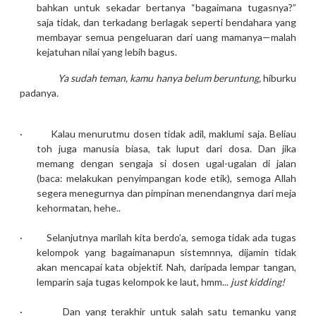
bahkan untuk sekadar bertanya “bagaimana tugasnya?”
saja tidak, dan terkadang berlagak seperti bendahara yang
membayar semua pengeluaran dari uang mamanya—malah
kejatuhan nilai yang lebih bagus.
Ya sudah teman, kamu hanya belum beruntung,
hiburku
padanya
.
·
Kalau menurutmu dosen tidak adil, maklumi saja. Beliau
toh juga manusia biasa, tak luput dari dosa. Dan jika
memang dengan sengaja si dosen ugal-ugalan di jalan
(baca: melakukan penyimpangan kode etik), semoga Allah
segera menegurnya dan pimpinan menendangnya dari meja
kehormatan, hehe..
·
Selanjutnya marilah kita berdo’a, semoga tidak ada tugas
kelompok yang bagaimanapun sistemnnya, dijamin tidak
akan mencapai kata objektif. Nah, daripada lempar tangan,
lemparin saja tugas kelompok ke laut, hmm...
just kidding!
·
Dan yang terakhir untuk salah satu temanku yang