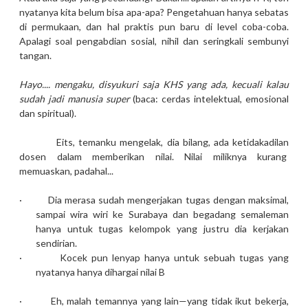
nyatanya kita belum bisa apa-apa? Pengetahuan hanya sebatas
di permukaan, dan hal praktis pun baru di level coba-coba.
Apalagi soal pengabdian sosial, nihil dan seringkali sembunyi
tangan.
Hayo.... mengaku, disyukuri saja KHS yang ada, kecuali kalau
sudah jadi manusia super
(baca: cerdas intelektual, emosional
dan spiritual).
Eits, temanku mengelak, dia bilang, ada ketidakadilan
dosen dalam memberikan nilai. Nilai miliknya kurang
memuaskan, padahal...
·
Dia merasa sudah mengerjakan tugas dengan maksimal,
sampai wira wiri ke Surabaya dan begadang semaleman
hanya untuk tugas kelompok yang justru dia kerjakan
sendirian.
·
Kocek pun lenyap hanya untuk sebuah tugas yang
nyatanya hanya dihargai nilai B
·
Eh, malah temannya yang lain—yang tidak ikut bekerja,