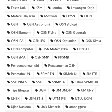
Fakta Unik
KSM
Lomba
Lowongan Kerja
Materi Pelajaran
Motivasi
O2SN
OGN
OSN
OSN Astronomi
OSN Biologi
OSN Ekonomi
OSN Fisika
OSN Geografi
OSN IPA
OSN IPS
OSN Kebumian
OSN Kimia
OSN Komputer
OSN Matematika
OSN SD
OSN SMA
OSN SMP
PPSMB
Pengembangan diri
Pengumuman OSN
Penmaba UNJ
SBMPTN
SIMAK UI
SM ITB
SM UNNES
SMK
SNMPTN
Selma SPMK UB
Tips Blogger
UGM
UM UNDIP
UM UNY
UNBK
USM STIS
UTM IPB
UTUL UGM
Ujian Nasional
Unik Menarik
amongguru