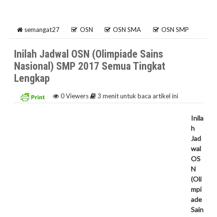
semangat27
OSN
OSN SMA
OSN SMP
Inilah Jadwal OSN (Olimpiade Sains
Nasional) SMP 2017 Semua Tingkat
Lengkap
0
Viewers
3 menit untuk baca artikel ini
Inila
h
Jad
wal
OS
N
(Oli
mpi
ade
Sain