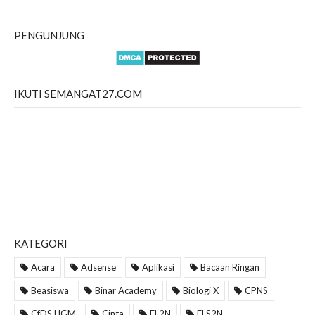
PENGUNJUNG
IKUTI SEMANGAT27.COM
KATEGORI
Acara
Adsense
Aplikasi
Bacaan Ringan
Beasiswa
Binar Academy
Biologi X
CPNS
CfDS UGM
Cinta
FL2N
FLS2N