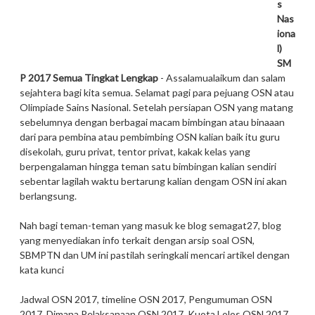
s
Nas
iona
l)
SM
P 2017 Semua Tingkat Lengkap
- Assalamualaikum dan salam
sejahtera bagi kita semua. Selamat pagi para pejuang OSN atau
Olimpiade Sains Nasional. Setelah persiapan OSN yang matang
sebelumnya dengan berbagai macam bimbingan atau binaaan
dari para pembina atau pembimbing OSN kalian baik itu guru
disekolah, guru privat, tentor privat, kakak kelas yang
berpengalaman hingga teman satu bimbingan kalian sendiri
sebentar lagilah waktu bertarung kalian dengam OSN ini akan
berlangsung.
Nah bagi teman-teman yang masuk ke blog semagat27, blog
yang menyediakan info terkait dengan arsip soal OSN,
SBMPTN dan UM ini pastilah seringkali mencari artikel dengan
kata kunci
Jadwal OSN 2017, timeline OSN 2017, Pengumuman OSN
2017, Dimana Pelaksanaan OSN 2017, Kuota Lolos OSN 2017,