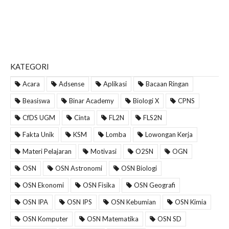
KATEGORI
Acara
Adsense
Aplikasi
Bacaan Ringan
Beasiswa
Binar Academy
Biologi X
CPNS
CfDS UGM
Cinta
FL2N
FLS2N
Fakta Unik
KSM
Lomba
Lowongan Kerja
Materi Pelajaran
Motivasi
O2SN
OGN
OSN
OSN Astronomi
OSN Biologi
OSN Ekonomi
OSN Fisika
OSN Geografi
OSN IPA
OSN IPS
OSN Kebumian
OSN Kimia
OSN Komputer
OSN Matematika
OSN SD