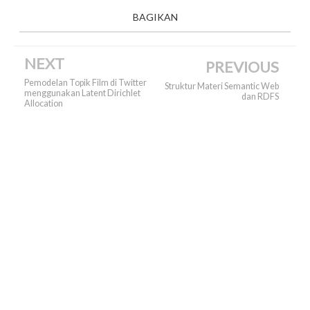
BAGIKAN
NEXT
PREVIOUS
Pemodelan Topik Film di Twitter
Struktur Materi Semantic Web
menggunakan Latent Dirichlet
dan RDFS
Allocation