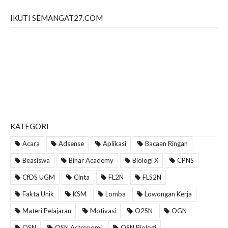
IKUTI SEMANGAT27.COM
KATEGORI
Acara
Adsense
Aplikasi
Bacaan Ringan
Beasiswa
Binar Academy
Biologi X
CPNS
CfDS UGM
Cinta
FL2N
FLS2N
Fakta Unik
KSM
Lomba
Lowongan Kerja
Materi Pelajaran
Motivasi
O2SN
OGN
OSN
OSN Astronomi
OSN Biologi