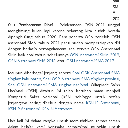
omi
SM
A
202
0 + Pembahasan Rinci
- Pelaksanaan OSN 2021 tinggal
menghitung bulan lagi karena sekarang kita sudah berada
dipenghujung tahun 2020. Para peserta OSN terlebih OSN
astronomi SMA tahun 2021 pasti sudah mempersiapkan diri
dengan berlatih berbagaimacam soal terkait OSN Astronomi
SMA baik soal tahun sebelumnya
OSN Astronomi SMA 2019
,
OSN Astronomi SMA 2018
, atau
OSN Astronomi SMA 2017
.
Maupun diberbagai jenjang seperti
Soal OSK Astronomi SMA
tingkat kabupaten
,
Soal OSP Astronomi SMA tingkat provinsi
,
Soal OSN Astronomi SMA tingkat nasional
. Olimpiade Sains
Nasional (OSN) ditahun ini telah berubah nama menjadi
Kompetisi Sains Nasional (KSN) sehingga untuk setiap
jenjangnya sering disebut dengan nama
KSN-K Astronomi
,
KSN-P Astronomi
,
KSN-N Astronomi
Nah kali ini dalam rangka untuk memudahkan teman-teman
dalam belajar kami berusaha semaksimal mungkin untuk