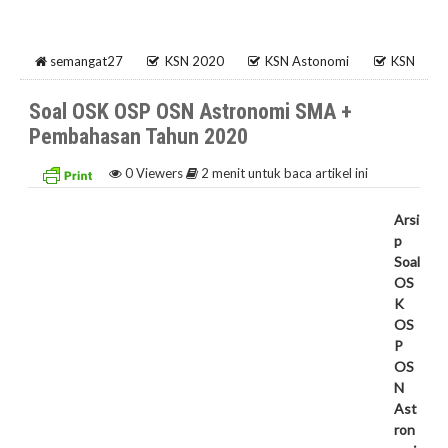
semangat27
KSN 2020
KSN Astonomi
KSN
KABUPATEN
KSN NASIONAL
KSN PROVINSI
KSN
Soal OSK OSP OSN Astronomi SMA +
Pembahasan Tahun 2020
SMA
OSN 2020
OSN Astonomi
OSN
0
Viewers
2 menit untuk baca artikel ini
KABUPATEN
OSN NASIONAL
OSN PROVINSI
Arsi
p
OSN SMA
Soal
OS
K
OS
P
OS
N
Ast
ron