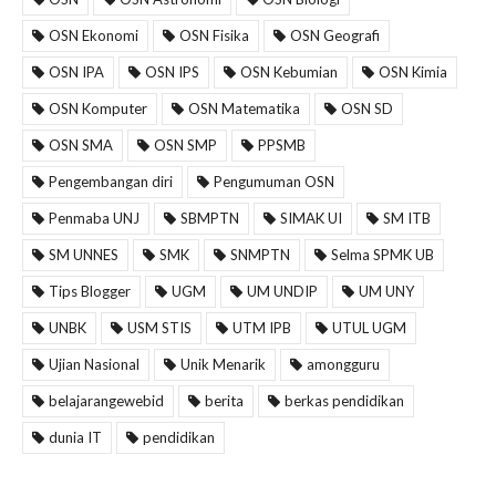
OSN Ekonomi
OSN Fisika
OSN Geografi
OSN IPA
OSN IPS
OSN Kebumian
OSN Kimia
OSN Komputer
OSN Matematika
OSN SD
OSN SMA
OSN SMP
PPSMB
Pengembangan diri
Pengumuman OSN
Penmaba UNJ
SBMPTN
SIMAK UI
SM ITB
SM UNNES
SMK
SNMPTN
Selma SPMK UB
Tips Blogger
UGM
UM UNDIP
UM UNY
UNBK
USM STIS
UTM IPB
UTUL UGM
Ujian Nasional
Unik Menarik
amongguru
belajarangewebid
berita
berkas pendidikan
dunia IT
pendidikan