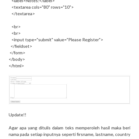
<label>Notes:</label>
<textarea cols="80" rows="10">
</textarea>
<br>
<br>
<input type="submit" value="Please Register">
</fieldset>
</form>
</body>
</html>
Update!!
Agar apa yang ditulis dalam teks memperoleh hasil maka beri
nama pada setiap inputnya seperti firsname, lastname, country