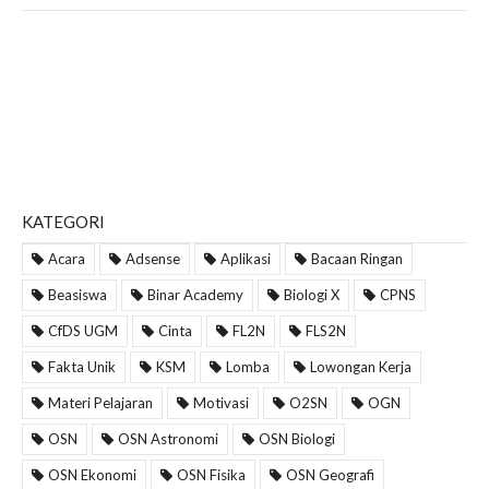
KATEGORI
Acara
Adsense
Aplikasi
Bacaan Ringan
Beasiswa
Binar Academy
Biologi X
CPNS
CfDS UGM
Cinta
FL2N
FLS2N
Fakta Unik
KSM
Lomba
Lowongan Kerja
Materi Pelajaran
Motivasi
O2SN
OGN
OSN
OSN Astronomi
OSN Biologi
OSN Ekonomi
OSN Fisika
OSN Geografi