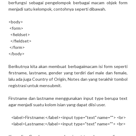
berfungsi sebagai pengelompok berbagai macam objek form
menjadi satu kelompok, contohnya seperti dibawah.
<body>
<form>
<fieldset>
</fieldset>
</form>
</body>
Berikutnya kita akan membuat berbagaimacam isi form seperti
firstname, lastname, gender yang terdiri dari male dan female,
lalu ada juga Country of Origin, Notes dan yang terakhir tombol
registrasi untuk mensubmit.
Firstname dan lastname menggunakan input type berupa text
agar menjadi suatu kolom isian yang dapat diisi user.
<label>Firstname:</label><input type="text" name=""> <br>
<label>Lastname:</label><input type="text" name=""> <br>