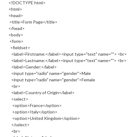
<!DOCTYPE html>
<html>
<head>
<title>Form Page</title>
</head>
<body>
<form>
<fieldset>
<label>Firstname:</label><input type="text" name=""> <br>
<label>Lastname:</label><input type="text" name=""> <br>
<label>Gender:</label>
<input type="radio" name="gender">Male
<input type="radio" name="gender">Female
<br>
<label>Country of Origin</label>
<select>
<option>France</option>
<option>Italy</option>
<option>United Kingdom</option>
</select>
<br>