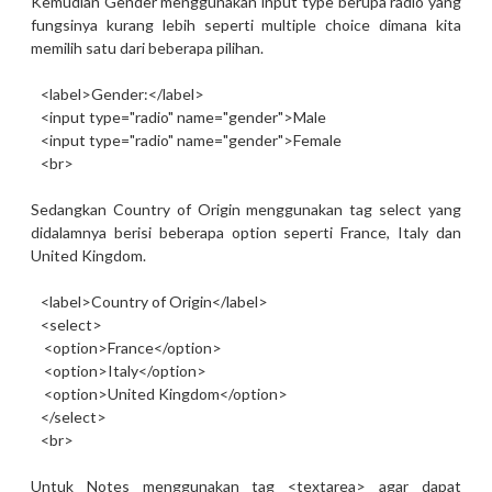
Kemudian Gender menggunakan input type berupa radio yang
fungsinya kurang lebih seperti multiple choice dimana kita
memilih satu dari beberapa pilihan.
<label>Gender:</label>
<input type="radio" name="gender">Male
<input type="radio" name="gender">Female
<br>
Sedangkan Country of Origin menggunakan tag select yang
didalamnya berisi beberapa option seperti France, Italy dan
United Kingdom.
<label>Country of Origin</label>
<select>
<option>France</option>
<option>Italy</option>
<option>United Kingdom</option>
</select>
<br>
Untuk Notes menggunakan tag <textarea> agar dapat