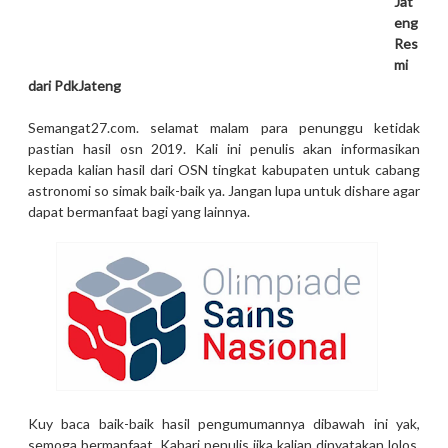
Jat
eng
Res
mi
dari PdkJateng
Semangat27.com. selamat malam para penunggu ketidak
pastian hasil osn 2019. Kali ini penulis akan informasikan
kepada kalian hasil dari OSN tingkat kabupaten untuk cabang
astronomi so simak baik-baik ya. Jangan lupa untuk dishare agar
dapat bermanfaat bagi yang lainnya.
Kuy baca baik-baik hasil pengumumannya dibawah ini yak,
semoga bermanfaat. Kabari penulis jika kalian dinyatakan lolos,