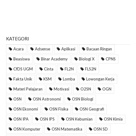
KATEGORI
Acara
Adsense
Aplikasi
Bacaan Ringan
Beasiswa
Binar Academy
Biologi X
CPNS
CfDS UGM
Cinta
FL2N
FLS2N
Fakta Unik
KSM
Lomba
Lowongan Kerja
Materi Pelajaran
Motivasi
O2SN
OGN
OSN
OSN Astronomi
OSN Biologi
OSN Ekonomi
OSN Fisika
OSN Geografi
OSN IPA
OSN IPS
OSN Kebumian
OSN Kimia
OSN Komputer
OSN Matematika
OSN SD