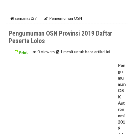
semangat27
Pengumuman OSN
Pengumuman OSN Provinsi 2019 Daftar
Peserta Lolos
0
Viewers
1 menit untuk baca artikel ini
Pen
gu
mu
man
OS
K
Ast
ron
omi
201
9