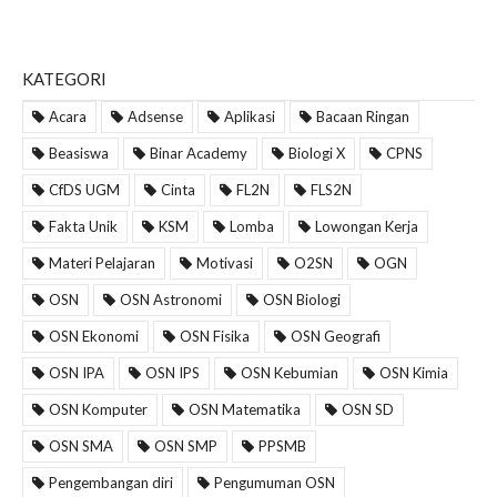
KATEGORI
Acara
Adsense
Aplikasi
Bacaan Ringan
Beasiswa
Binar Academy
Biologi X
CPNS
CfDS UGM
Cinta
FL2N
FLS2N
Fakta Unik
KSM
Lomba
Lowongan Kerja
Materi Pelajaran
Motivasi
O2SN
OGN
OSN
OSN Astronomi
OSN Biologi
OSN Ekonomi
OSN Fisika
OSN Geografi
OSN IPA
OSN IPS
OSN Kebumian
OSN Kimia
OSN Komputer
OSN Matematika
OSN SD
OSN SMA
OSN SMP
PPSMB
Pengembangan diri
Pengumuman OSN