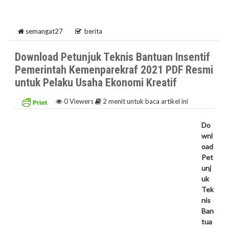
semangat27
berita
Download Petunjuk Teknis Bantuan Insentif
Pemerintah Kemenparekraf 2021 PDF Resmi
untuk Pelaku Usaha Ekonomi Kreatif
0
Viewers
2 menit untuk baca artikel ini
Do
wnl
oad
Pet
unj
uk
Tek
nis
Ban
tua