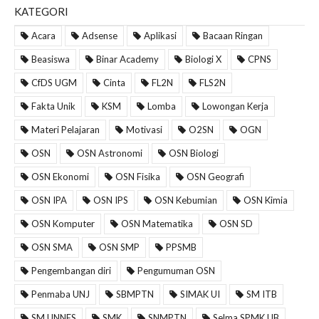
KATEGORI
Acara
Adsense
Aplikasi
Bacaan Ringan
Beasiswa
Binar Academy
Biologi X
CPNS
CfDS UGM
Cinta
FL2N
FLS2N
Fakta Unik
KSM
Lomba
Lowongan Kerja
Materi Pelajaran
Motivasi
O2SN
OGN
OSN
OSN Astronomi
OSN Biologi
OSN Ekonomi
OSN Fisika
OSN Geografi
OSN IPA
OSN IPS
OSN Kebumian
OSN Kimia
OSN Komputer
OSN Matematika
OSN SD
OSN SMA
OSN SMP
PPSMB
Pengembangan diri
Pengumuman OSN
Penmaba UNJ
SBMPTN
SIMAK UI
SM ITB
SM UNNES
SMK
SNMPTN
Selma SPMK UB