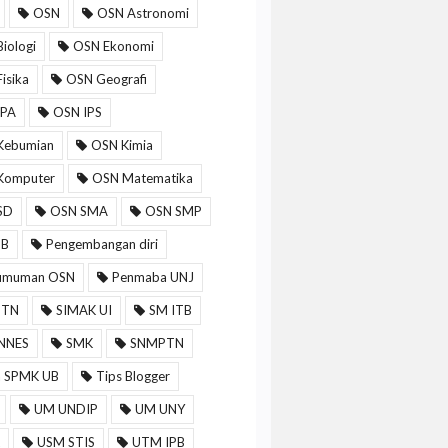
OSN
OSN Astronomi
iologi
OSN Ekonomi
isika
OSN Geografi
IPA
OSN IPS
Kebumian
OSN Kimia
Komputer
OSN Matematika
SD
OSN SMA
OSN SMP
MB
Pengembangan diri
umuman OSN
Penmaba UNJ
PTN
SIMAK UI
SM ITB
NNES
SMK
SNMPTN
a SPMK UB
Tips Blogger
UM UNDIP
UM UNY
USM STIS
UTM IPB