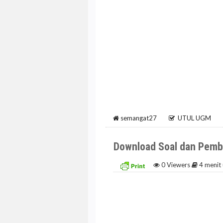
semangat27
UTUL UGM
Download Soal dan Pem
0
Viewers
4 menit 