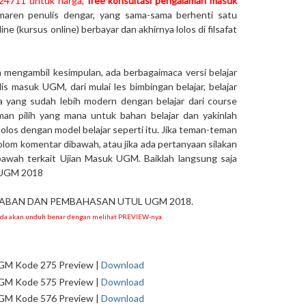
924711 untuk harga,
free konsultasi pengalaman masuk
maren penulis dengar, yang sama-sama berhenti satu
ine (kursus online) berbayar dan akhirnya lolos di filsafat
sa mengambil kesimpulan, ada berbagaimaca versi belajar
ulis masuk UGM, dari mulai les bimbingan belajar, belajar
ga yang sudah lebih modern dengan belajar dari course
man pilih yang mana untuk bahan belajar dan yakinlah
los dengan model belajar seperti itu. Jika teman-teman
ikolom komentar dibawah, atau jika ada pertanyaan silakan
awah terkait Ujian Masuk UGM. Baiklah langsung saja
 UGM 2018
BAN DAN PEMBAHASAN UTUL UGM 2018.
nda akan unduh benar dengan melihat PREVIEW-nya
GM Kode 275 Preview |
Download
GM Kode 575 Preview |
Download
GM Kode 576 Preview |
Download