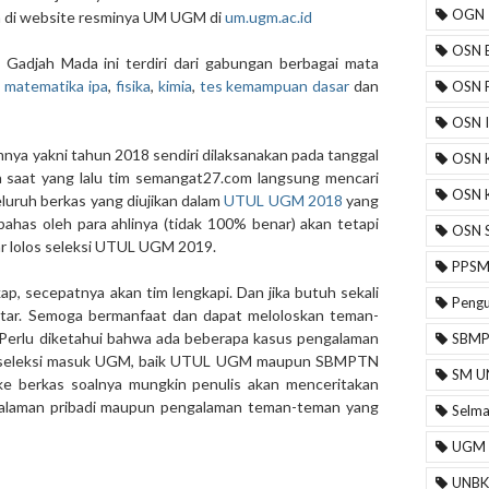
OGN
di website resminya UM UGM di
um.ugm.ac.id
OSN B
 Gadjah Mada ini terdiri dari gabungan berbagai mata
,
matematika ipa
,
fisika
,
kimia
,
tes kemampuan dasar
dan
OSN F
OSN 
nya yakni tahun 2018 sendiri dilaksanakan pada tanggal
OSN 
a saat yang lalu tim semangat27.com langsung mencari
OSN 
luruh berkas yang diujikan dalam
UTUL UGM 2018
yang
has oleh para ahlinya (tidak 100% benar) akan tetapi
OSN 
gar lolos seleksi UTUL UGM 2019.
PPS
kap, secepatnya akan tim lengkapi. Dan jika butuh sekali
Peng
ntar. Semoga bermanfaat dan dapat meloloskan teman-
Perlu diketahui bahwa ada beberapa kasus pengalaman
SBM
i seleksi masuk UGM, baik UTUL UGM maupun SBMPTN
SM U
berkas soalnya mungkin penulis akan menceritakan
alaman pribadi maupun pengalaman teman-teman yang
Selm
UGM
UNBK