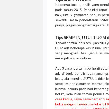
Ini pengalaman penulis yang penu
pada tahun 2015. Pada nilai rapot 
naik, untuk gambaran penulis perna
sewaktu masa pendaftaran SNMP
punya, piagam yang berharga atau be
Tips SBMPTN, UTUL 1 UGM 
Terkait semua jenis tes ujian tul
UGM ada beberapa kasus unik. Ini 
yang mengikuti tes ujian tulis m
melanjutkan pendidikan.
Ada 3 case, pertama berhenti setah
ada di Jogja penulis lupa namany
lolos, lalu mengikuti UTUL 1 tidak 
sebelum pengumuman memutuskan
lainnya, namun pada hari keberan
belum, kemudian teman penulis men
case kedua, sama-sama berhenti satu
buku wangsit namun bisa lolos S1