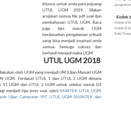
khusus untuk anda para pejuang
pengumuman
UTUL UGM 2019. Silakan
arsipkan semua file pdf soal dan
Kodok d
pembahasan UTUL UGM. Baca
Kodok di D
juga tips masuk UGM
kodok di d
Robi (Teman
berdasarkan pengalaman pribadi
yang bisa menjadi inspirasi anda
semua. Semoga sukses dan
berhasil menjadi maba UGM.
UTUL UGM 2018
dilakukan oleh UGM yang menjadi UM (Ujian Masuk) UGM
N UGM. Terdapat UTUL 1 dan UTUL 2 UGM dimana
k S1 UGM dan UTUL 2 UGM untuk seleksi masuk D3
 menjadi tiga jenis soal, yakni
SAINTEK UTUL UGM
,
pok Ujian Campuran IPC UTUL UGM (SAINTEK dan