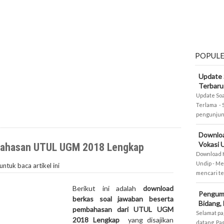
POPUL
Update 
Terbaru
Update Soa
Terlama - 
pengunjung
Downlo
Vokasi 
bahasan UTUL UGM 2018 Lengkap
Download 
Undip - Me
untuk baca artikel ini
mencari te
Berikut ini adalah
download
Pengum
berkas soal jawaban beserta
Bidang,
pembahasan dari UTUL UGM
Selamat pa
2018 Lengkap
yang disajikan
datang. Pa