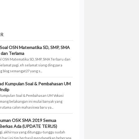
ER
Soal OSN Matematika SD, SMP, SMA
 dan Terlama
l OSN Matematika SD, SMP, SMA Terbaru dan
Selamat pagi, eh selamat siang ding para
 blog semangat27 yang s...
ad Kumpulan Soal & Pembahasan UM
Undip
Kumpulan Soal & Pembahasan UM Vokasi
mang belakangan ini mulai banyak yang
rutama calon mahasiswa baru ya...
uman OSK SMA 2019 Semua
 Berkas Ada (UPDATE TERUS)
gi, akhirnya yang ditunggu-tunggu sudah
gi hari ini tim berhasil mendapatkan beberapa