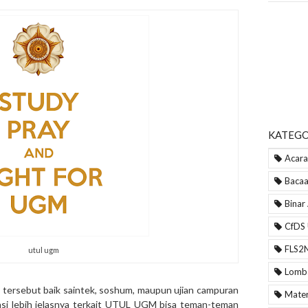
KATEGO
Acara
Bacaa
Binar
CfDS
FLS2
utul ugm
Lomb
tersebut baik saintek, soshum, maupun ujian campuran
Mater
si lebih jelasnya terkait UTUL UGM bisa teman-teman