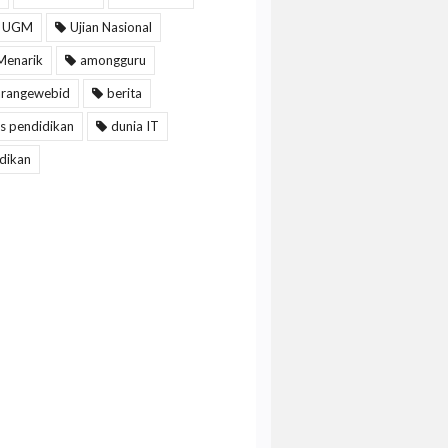
 UGM
Ujian Nasional
Menarik
amongguru
arangewebid
berita
s pendidikan
dunia IT
dikan