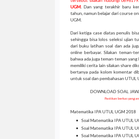
tersebut silakan hubungi 089617
UGM
. Dan yang terakhir baru ke
tahun, namun belajar dari course onl
UGM.
Dari ketiga case diatas penulis bi
sehingga bisa lolos seleksi ujian t
dari buku latihan soal dan ada ju
online berbayar. Silakan teman-te
bahwa ada juga teman-teman yang lo
memiliki cerita lain silakan share d
bertanya pada kolom komentar dib
untuk soal dan pembahasan UTUL
DOWNLOAD SOAL JAWA
Pastikan berkas yang a
Matematika IPA UTUL UGM 2018
Soal Matematika IPA UTUL U
Soal Matematika IPA UTUL U
Soal Matematika IPA UTUL U