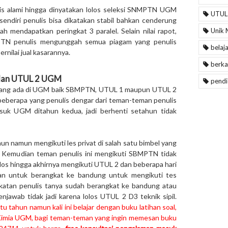
lis alami hingga dinyatakan lolos seleksi SNMPTN UGM
UTUL
sendiri penulis bisa dikatakan stabil bahkan cenderung
h mendapatkan peringkat 3 paralel. Selain nilai rapot,
Unik 
TN penulis mengunggah semua piagam yang penulis
belaj
rnilai jual kasarannya.
berka
dan UTUL 2 UGM
pendi
is yang ada di UGM baik SBMPTN, UTUL 1 maupun UTUL 2
beberapa yang penulis dengar dari teman-teman penulis
asuk UGM ditahun kedua, jadi berhenti setahun tidak
un namun mengikuti les privat di salah satu bimbel yang
a. Kemudian teman penulis ini mengikuti SBMPTN tidak
lolos hingga akhirnya mengikuti UTUL 2 dan beberapa hari
 untuk berangkat ke bandung untuk mengikuti tes
gkatan penulis tanya sudah berangkat ke bandung atau
jawab tidak jadi karena lolos UTUL 2 D3 teknik sipil.
 tahun namun kali ini belajar dengan buku latihan soal,
 Kimia UGM, bagi teman-teman yang ingin memesan buku