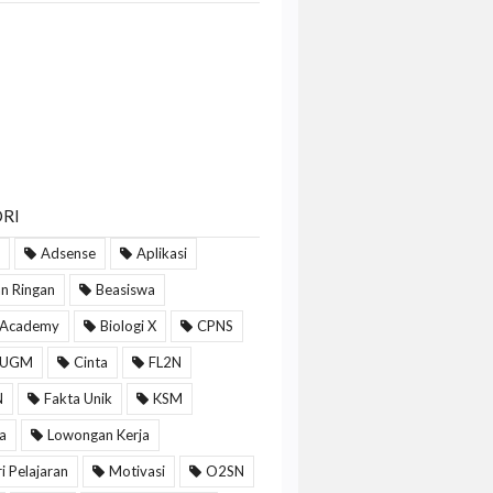
RI
Adsense
Aplikasi
n Ringan
Beasiswa
 Academy
Biologi X
CPNS
 UGM
Cinta
FL2N
N
Fakta Unik
KSM
a
Lowongan Kerja
i Pelajaran
Motivasi
O2SN