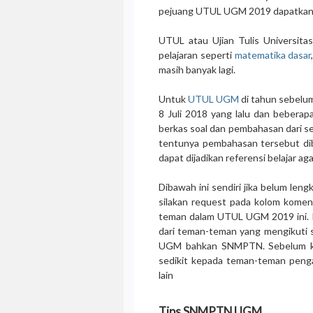
pejuang UTUL UGM 2019 dapatkan 
UTUL atau Ujian Tulis Universitas
pelajaran seperti
matematika dasar
masih banyak lagi.
Untuk
UTUL UGM
di tahun sebelum
8 Juli 2018 yang lalu dan beberap
berkas soal dan pembahasan dari se
tentunya pembahasan tersebut diba
dapat dijadikan referensi belajar a
Dibawah ini sendiri jika belum leng
silakan request pada kolom kome
teman dalam UTUL UGM 2019 ini. 
dari teman-teman yang mengikut
UGM bahkan SNMPTN. Sebelum ke 
sedikit kepada teman-teman peng
lain
Tips SNMPTN UGM