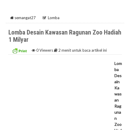
semangat27
Lomba
Lomba Desain Kawasan Ragunan Zoo Hadiah
1 Milyar
0
Viewers
2 menit untuk baca artikel ini
Lom
ba
Des
ain
Ka
was
an
Rag
una
n
Zoo