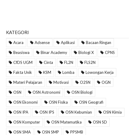
KATEGORI
Acara
Adsense
Aplikasi
Bacaan Ringan
Beasiswa
Binar Academy
Biologi X
CPNS
CfDS UGM
Cinta
FL2N
FLS2N
Fakta Unik
KSM
Lomba
Lowongan Kerja
Materi Pelajaran
Motivasi
O2SN
OGN
OSN
OSN Astronomi
OSN Biologi
OSN Ekonomi
OSN Fisika
OSN Geografi
OSN IPA
OSN IPS
OSN Kebumian
OSN Kimia
OSN Komputer
OSN Matematika
OSN SD
OSN SMA
OSN SMP
PPSMB