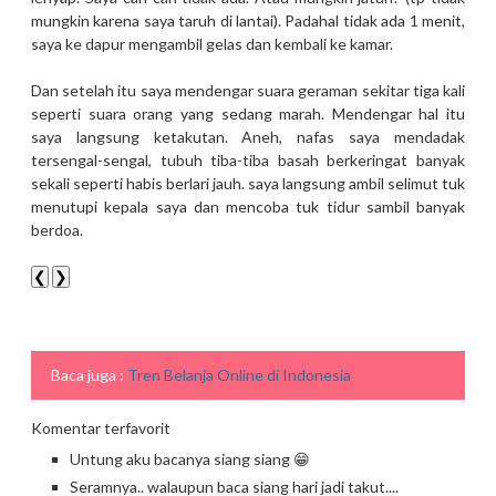
mungkin karena saya taruh di lantai). Padahal tidak ada 1 menit,
saya ke dapur mengambil gelas dan kembali ke kamar.
Dan setelah itu saya mendengar suara geraman sekitar tiga kali
seperti suara orang yang sedang marah. Mendengar hal itu
saya langsung ketakutan. Aneh, nafas saya mendadak
tersengal-sengal, tubuh tiba-tiba basah berkeringat banyak
sekali seperti habis berlari jauh. saya langsung ambil selimut tuk
menutupi kepala saya dan mencoba tuk tidur sambil banyak
berdoa.
❮
❯
Baca juga :
Tren Belanja Online di Indonesia
Komentar terfavorit
Untung aku bacanya siang siang 😁
Seramnya.. walaupun baca siang hari jadi takut....