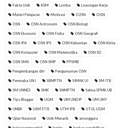
Fakta Unik
KSM
Lomba
Lowongan Kerja
Materi Pelajaran
Motivasi
O2SN
OGN
OSN
OSN Astronomi
OSN Biologi
OSN Ekonomi
OSN Fisika
OSN Geografi
OSN IPA
OSN IPS
OSN Kebumian
OSN Kimia
OSN Komputer
OSN Matematika
OSN SD
OSN SMA
OSN SMP
PPSMB
Pengembangan diri
Pengumuman OSN
Penmaba UNJ
SBMPTN
SIMAK UI
SM ITB
SM UNNES
SMK
SNMPTN
Selma SPMK UB
Tips Blogger
UGM
UM UNDIP
UM UNY
UNBK
USM STIS
UTM IPB
UTUL UGM
Ujian Nasional
Unik Menarik
amongguru
belajarangewebid
berita
berkas pendidikan