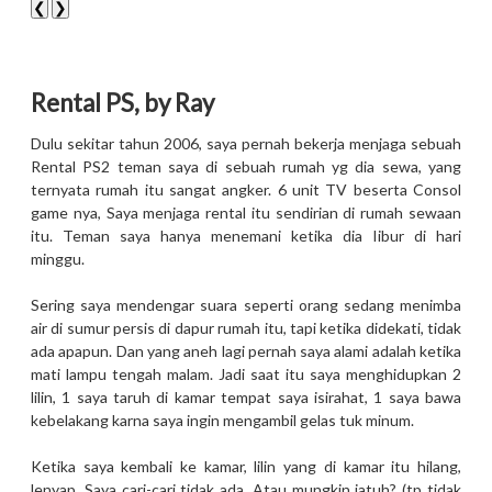
❮
❯
Rental PS, by Ray
Dulu sekitar tahun 2006, saya pernah bekerja menjaga sebuah
Rental PS2 teman saya di sebuah rumah yg dia sewa, yang
ternyata rumah itu sangat angker. 6 unit TV beserta Consol
game nya, Saya menjaga rental itu sendirian di rumah sewaan
itu. Teman saya hanya menemani ketika dia Iibur di hari
minggu.
Sering saya mendengar suara seperti orang sedang menimba
air di sumur persis di dapur rumah itu, tapi ketika didekati, tidak
ada apapun. Dan yang aneh lagi pernah saya alami adalah ketika
mati lampu tengah malam. Jadi saat itu saya menghidupkan 2
lilin, 1 saya taruh di kamar tempat saya isirahat, 1 saya bawa
kebelakang karna saya ingin mengambil gelas tuk minum.
Ketika saya kembali ke kamar, lilin yang di kamar itu hilang,
lenyap. Saya cari-cari tidak ada. Atau mungkin jatuh? (tp tidak