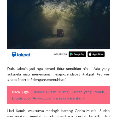
Duh, Jakmin jadi nga berani
tidur sendirian
nih ~ Ada yang
sukarela mau menemani? . #jajakpendapat #jakpat #survey
#data #horror #dengansepenuhhati
Baca juga :
Kismis (Kisah Mistis) Kamar yang Penuh,
Diculik Sopir Angkot, dan Penjaga Kelenteng
Hari Kamis, waktunya meringis bareng Cerita Mistis! Sudah
menyiapkan mental untuk membaca cerita terpilih dari