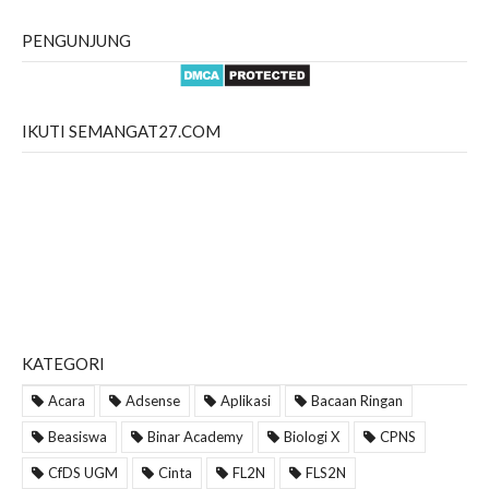
PENGUNJUNG
IKUTI SEMANGAT27.COM
KATEGORI
Acara
Adsense
Aplikasi
Bacaan Ringan
Beasiswa
Binar Academy
Biologi X
CPNS
CfDS UGM
Cinta
FL2N
FLS2N