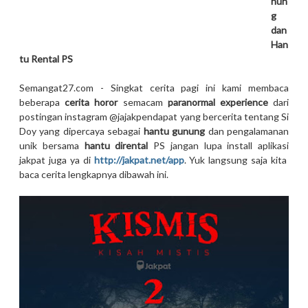
nun
g
dan
Han
tu Rental PS
Semangat27.com - Singkat cerita pagi ini kami membaca
beberapa
cerita horor
semacam
paranormal experience
dari
postingan instagram @jajakpendapat yang bercerita tentang Si
Doy yang dipercaya sebagai
hantu gunung
dan pengalamanan
unik bersama
hantu dirental
PS jangan lupa install aplikasi
jakpat juga ya di
http://jakpat.net/app
. Yuk langsung saja kita
baca cerita lengkapnya dibawah ini.