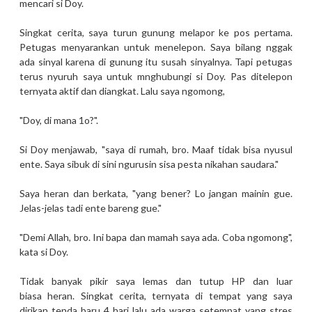
mencari si Doy.
Singkat cerita, saya turun gunung melapor ke pos pertama.
Petugas menyarankan untuk menelepon. Saya bilang nggak
ada sinyal karena di gunung itu susah sinyalnya. Tapi petugas
terus nyuruh saya untuk mnghubungi si Doy. Pas ditelepon
ternyata aktif dan diangkat. Lalu saya ngomong,
"Doy, di mana 1o?".
Si Doy menjawab, "saya di rumah, bro. Maaf tidak bisa nyusul
ente. Saya sibuk di sini ngurusin sisa pesta nikahan saudara."
Saya heran dan berkata, "yang bener? Lo jangan mainin gue.
Jelas-jelas tadi ente bareng gue."
"Demi Allah, bro. Ini bapa dan mamah saya ada. Coba ngomong",
kata si Doy.
Tidak banyak pikir saya lemas dan tutup HP dan luar
biasa heran. Singkat cerita, ternyata di tempat yang saya
dirikan tenda baru 4 hari lalu ada warga setempat yang stres