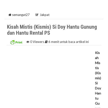
semangat27
Jakpat
Kisah Mistis (Kismis) Si Doy Hantu Gunung
dan Hantu Rental PS
0
Viewers
6 menit untuk baca artikel ini
Kis
ah
Mis
tis
(Kis
mis)
Si
Doy
Han
tu
Gu