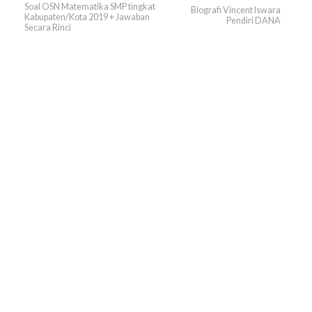
Soal OSN Matematika SMP tingkat
Biografi Vincent Iswara
Kabupaten/Kota 2019 + Jawaban
Pendiri DANA
Secara Rinci