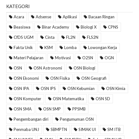
KATEGORI
Acara
Adsense
Aplikasi
Bacaan Ringan
Beasiswa
Binar Academy
Biologi X
CPNS
CfDS UGM
Cinta
FL2N
FLS2N
Fakta Unik
KSM
Lomba
Lowongan Kerja
Materi Pelajaran
Motivasi
O2SN
OGN
OSN
OSN Astronomi
OSN Biologi
OSN Ekonomi
OSN Fisika
OSN Geografi
OSN IPA
OSN IPS
OSN Kebumian
OSN Kimia
OSN Komputer
OSN Matematika
OSN SD
OSN SMA
OSN SMP
PPSMB
Pengembangan diri
Pengumuman OSN
Penmaba UNJ
SBMPTN
SIMAK UI
SM ITB