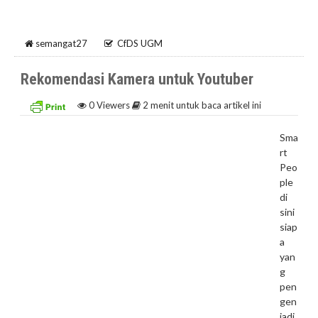
semangat27
CfDS UGM
Rekomendasi Kamera untuk Youtuber
0
Viewers
2 menit untuk baca artikel ini
Sma
rt
Peo
ple
di
sini
siap
a
yan
g
pen
gen
jadi