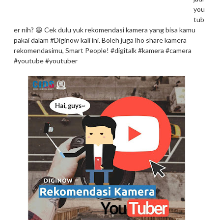
you
tub
er nih? 😆 Cek dulu yuk rekomendasi kamera yang bisa kamu
pakai dalam #Diginow kali ini. Boleh juga lho share kamera
rekomendasimu, Smart People! #digitalk #kamera #camera
#youtube #youtuber