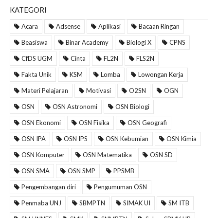
KATEGORI
Acara
Adsense
Aplikasi
Bacaan Ringan
Beasiswa
Binar Academy
Biologi X
CPNS
CfDS UGM
Cinta
FL2N
FLS2N
Fakta Unik
KSM
Lomba
Lowongan Kerja
Materi Pelajaran
Motivasi
O2SN
OGN
OSN
OSN Astronomi
OSN Biologi
OSN Ekonomi
OSN Fisika
OSN Geografi
OSN IPA
OSN IPS
OSN Kebumian
OSN Kimia
OSN Komputer
OSN Matematika
OSN SD
OSN SMA
OSN SMP
PPSMB
Pengembangan diri
Pengumuman OSN
Penmaba UNJ
SBMPTN
SIMAK UI
SM ITB