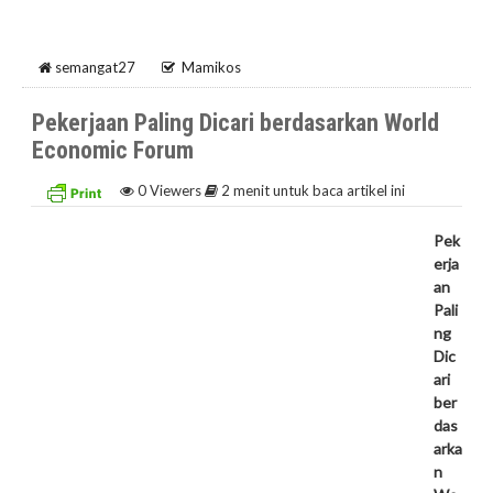
semangat27
Mamikos
Pekerjaan Paling Dicari berdasarkan World
Economic Forum
0
Viewers
2 menit untuk baca artikel ini
Pek
erja
an
Pali
ng
Dic
ari
ber
das
arka
n