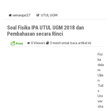
semangat27
UTUL UGM
Soal Fisika IPA UTUL UGM 2018 dan
Pembahasan secara Rinci
0
Viewers
3 menit untuk baca artikel ini
Fisi
ka
dala
m
Ujia
n
Tuli
s
Uni
ver
sita