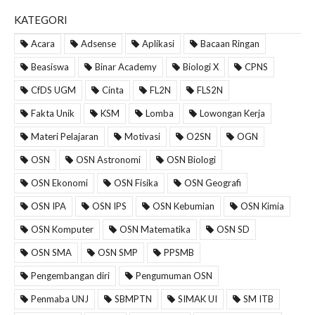
KATEGORI
Acara
Adsense
Aplikasi
Bacaan Ringan
Beasiswa
Binar Academy
Biologi X
CPNS
CfDS UGM
Cinta
FL2N
FLS2N
Fakta Unik
KSM
Lomba
Lowongan Kerja
Materi Pelajaran
Motivasi
O2SN
OGN
OSN
OSN Astronomi
OSN Biologi
OSN Ekonomi
OSN Fisika
OSN Geografi
OSN IPA
OSN IPS
OSN Kebumian
OSN Kimia
OSN Komputer
OSN Matematika
OSN SD
OSN SMA
OSN SMP
PPSMB
Pengembangan diri
Pengumuman OSN
Penmaba UNJ
SBMPTN
SIMAK UI
SM ITB