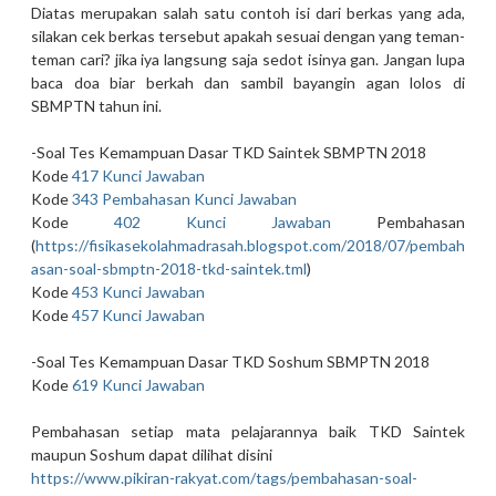
Diatas merupakan salah satu contoh isi dari berkas yang ada,
silakan cek berkas tersebut apakah sesuai dengan yang teman-
teman cari? jika iya langsung saja sedot isinya gan. Jangan lupa
baca doa biar berkah dan sambil bayangin agan lolos di
SBMPTN tahun ini.
-Soal Tes Kemampuan Dasar TKD Saintek SBMPTN 2018
Kode
417
Kunci Jawaban
Kode
343
Pembahasan Kunci Jawaban
Kode
402
Kunci Jawaban
Pembahasan
(
https://fisikasekolahmadrasah.blogspot.com/2018/07/pembah
asan-soal-sbmptn-2018-tkd-saintek.tml
)
Kode
453
Kunci Jawaban
Kode
457
Kunci Jawaban
-Soal Tes Kemampuan Dasar TKD Soshum SBMPTN 2018
Kode
619
Kunci Jawaban
Pembahasan setiap mata pelajarannya baik TKD Saintek
maupun Soshum dapat dilihat disini
https://www.pikiran-rakyat.com/tags/pembahasan-soal-