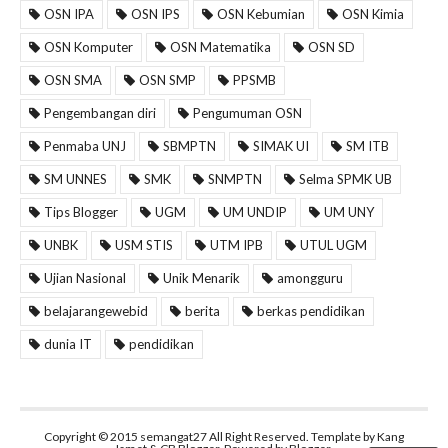
OSN IPA
OSN IPS
OSN Kebumian
OSN Kimia
OSN Komputer
OSN Matematika
OSN SD
OSN SMA
OSN SMP
PPSMB
Pengembangan diri
Pengumuman OSN
Penmaba UNJ
SBMPTN
SIMAK UI
SM ITB
SM UNNES
SMK
SNMPTN
Selma SPMK UB
Tips Blogger
UGM
UM UNDIP
UM UNY
UNBK
USM STIS
UTM IPB
UTUL UGM
Ujian Nasional
Unik Menarik
amongguru
belajarangewebid
berita
berkas pendidikan
dunia IT
pendidikan
Copyright © 2015
semangat27
All Right Reserved. Template by
Kang