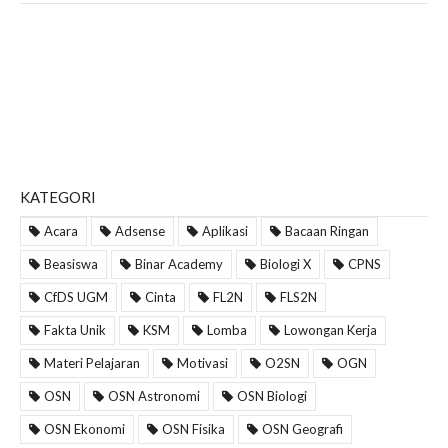
KATEGORI
Acara
Adsense
Aplikasi
Bacaan Ringan
Beasiswa
Binar Academy
Biologi X
CPNS
CfDS UGM
Cinta
FL2N
FLS2N
Fakta Unik
KSM
Lomba
Lowongan Kerja
Materi Pelajaran
Motivasi
O2SN
OGN
OSN
OSN Astronomi
OSN Biologi
OSN Ekonomi
OSN Fisika
OSN Geografi