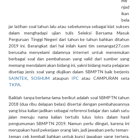
me
njad
ikan
bela
jar latihan soal tahun lalu atau sebelumnya sebagai kiat sukses
dalam menghadapi ujian tulis Seleksi Bersama Masuk
Perguruan Tinggi Negeri dari tahun ke tahun bahkan ditahun
2019 ini. Berangkat dari hal inilah kami tim semangat27.com
berusaha menyelami dalamnya internet untuk menemukan
berbagai soal dan pembahasan yang valid dari sumber yang
memang mendalami akan bidang ini, yakni bidang mata pelajaran
disetiap jenis soal yang diujikan dalam SBMPTN baik berjenis
SAINTEK
,
SOSHUM
ataupun
IPC
atau CAMPURAN seta
TKPA
.
Baiklah tanpa berlama-lama berikut adalah soal SBMPTN tahun
2018 (dua ribu delapan belas) disertai dengan pembahasannya
yang bisa kalian jadikan sebagai referensi belajar dan salah satu
jalan menuju nama kalian tertulis lulus lolos dalam hasil
pengumuman SBMPTN 2019. Namun perlu diingat, karena ini
merupakan hasil pekerjaan orang lain, jadi jawaban perlu teman-
teman cek kembali bahkan untuk kunci jawaban yang tertera.