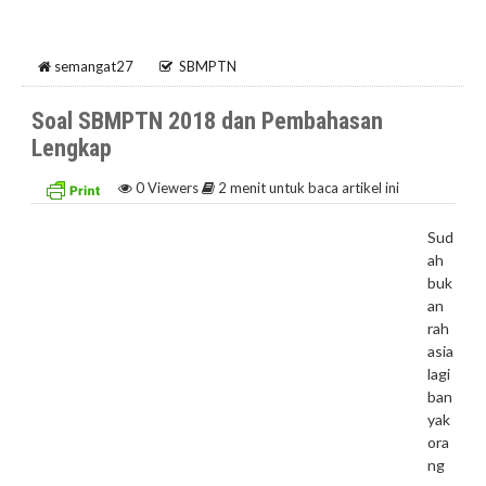
semangat27
SBMPTN
Soal SBMPTN 2018 dan Pembahasan
Lengkap
0
Viewers
2 menit untuk baca artikel ini
Sud
ah
buk
an
rah
asia
lagi
ban
yak
ora
ng